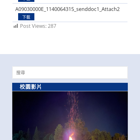
A09030000E_1140064315_senddoc1_Attach2
下載
Post Views:
287
Search
for:
校園影片