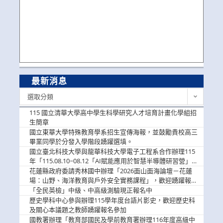
最新消息
最
選取分類
新
消
115 國立清華大學高中學生科學研究人才培育計畫化學組招
息
生簡章
國立東華大學特殊教育學系招生宣傳海報，並鼓勵貴校高三
畢業同學於分發入學階段踴躍選填。
國立臺北科技大學與龍華科技大學電子工程系合作辦理115
年「115.08.10~08.12「AI賦能應用於智慧半導體研習營」，
歡迎學生踴躍報名參加
花蓮縣政府委請秀林國中辦理「2026面山面海論壇－花蓮
場：山野、海洋教育與戶外安全實務課程」，歡迎踴躍報名
參加
「全民英檢」中級、中高級測驗現正報名中
歷史學科中心參與辦理115學年度台語片影史，歡迎歷史科
及關心本議題之教師踴躍報名參加
國教署辦理「教育部國民及學前教育署辦理116年度高級中