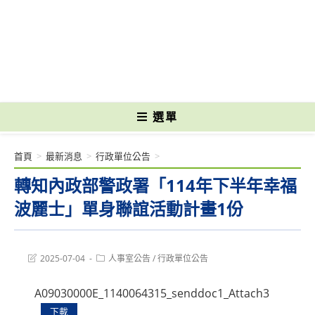
跳
轉
國立光復高級商工職業學校 National Kuangfu Commercial and Industrial
至
Vocational High School
主
要
內
容
選單
首頁
>
最新消息
>
行政單位公告
>
轉知內政部警政署「114年下半年幸福
波麗士」單身聯誼活動計畫1份
Post
Post
2025-07-04
人事室公告
/
行政單位公告
last
category:
modified:
A09030000E_1140064315_senddoc1_Attach3
下載