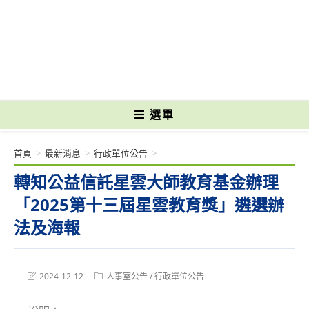
跳
轉
國立光復高級商工職業學校 National Kuangfu Commercial and Industrial
至
Vocational High School
主
要
內
容
選單
首頁
>
最新消息
>
行政單位公告
>
轉知公益信託星雲大師教育基金辦理
「2025第十三屆星雲教育獎」遴選辦
法及海報
Post
Post
2024-12-12
人事室公告
/
行政單位公告
last
category:
modified: