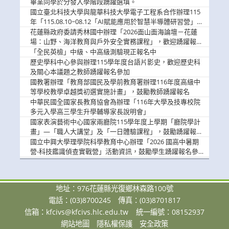
畢業同學於分發入學階段踴躍選填。
國立臺北科技大學與龍華科技大學電子工程系合作辦理115
年「115.08.10~08.12「AI賦能應用於智慧半導體研習營」，
歡迎學生踴躍報名參加
花蓮縣政府委請秀林國中辦理「2026面山面海論壇－花蓮
場：山野、海洋教育與戶外安全實務課程」，歡迎踴躍報名
參加
「全民英檢」中級、中高級測驗現正報名中
歷史學科中心參與辦理115學年度台語片影史，歡迎歷史科
及關心本議題之教師踴躍報名參加
國教署辦理「教育部國民及學前教育署辦理116年度高級中
等學校教學卓越獎初選實施計畫」，鼓勵教師踴躍報名
中華民國全國家長教育協會為辦理「116年大學及技專校院
多元入學高三學生升學輔導家長說明會」
國家表演藝術中心國家兩廳院115學年度上學期「廳院學計
畫」—「職人大講堂」及「一日體驗課程」，鼓勵踴躍報名
參與。
國立中興大學理學院科學教育中心辦理「2026 國高中暑期
營-科技鑑識偵查實戰營」活動資訊，鼓勵學生踴躍報名參
加。
地址：976花蓮縣光復鄉林森路100號
電話：(03)8700245
傳真：(03)8701817
信箱：
kfcivs@kfcivs.hlc.edu.tw
統一編號：08152937
網站地圖
隱私權保護
安全政策