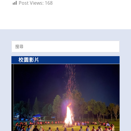
Post Views:
168
Search
for:
校園影片