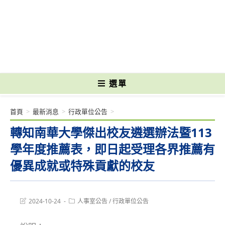
跳
轉
國立光復高級商工職業學校 National Kuangfu Commercial and Industrial
至
Vocational High School
主
要
內
容
選單
首頁
>
最新消息
>
行政單位公告
>
轉知南華大學傑出校友遴選辦法暨113
學年度推薦表，即日起受理各界推薦有
優異成就或特殊貢獻的校友
Post
Post
2024-10-24
人事室公告
/
行政單位公告
last
category:
modified: