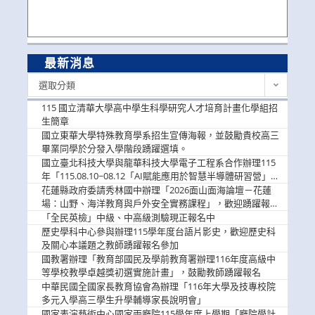
最新消息
最
選取分類
新
消
115 國立清華大學高中學生科學研究人才培育計畫化學組招
息
生簡章
國立東華大學特殊教育學系招生宣傳海報，並鼓勵貴校高三
畢業同學於分發入學階段踴躍選填。
國立臺北科技大學與龍華科技大學電子工程系合作辦理115
年「115.08.10~08.12「AI賦能應用於智慧半導體研習營」，
歡迎學生踴躍報名參加
花蓮縣政府委請秀林國中辦理「2026面山面海論壇－花蓮
場：山野、海洋教育與戶外安全實務課程」，歡迎踴躍報名
參加
「全民英檢」中級、中高級測驗現正報名中
歷史學科中心參與辦理115學年度台語片影史，歡迎歷史科
及關心本議題之教師踴躍報名參加
國教署辦理「教育部國民及學前教育署辦理116年度高級中
等學校教學卓越獎初選實施計畫」，鼓勵教師踴躍報名
中華民國全國家長教育協會為辦理「116年大學及技專校院
多元入學高三學生升學輔導家長說明會」
國家表演藝術中心國家兩廳院115學年度上學期「廳院學計