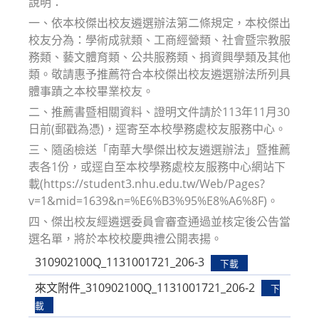
說明：
一、依本校傑出校友遴選辦法第二條規定，本校傑出
校友分為：學術成就類、工商經營類、社會暨宗教服
務類、藝文體育類、公共服務類、捐資興學類及其他
類。敬請惠予推薦符合本校傑出校友遴選辦法所列具
體事蹟之本校畢業校友。
二、推薦書暨相關資料、證明文件請於113年11月30
日前(郵戳為憑)，逕寄至本校學務處校友服務中心。
三、隨函檢送「南華大學傑出校友遴選辦法」暨推薦
表各1份，或逕自至本校學務處校友服務中心網站下
載(https://student3.nhu.edu.tw/Web/Pages?
v=1&mid=1639&n=%E6%B3%95%E8%A6%8F)。
四、傑出校友經遴選委員會審查通過並核定後公告當
選名單，將於本校校慶典禮公開表揚。
310902100Q_1131001721_206-3
下載
來文附件_310902100Q_1131001721_206-2
下
載