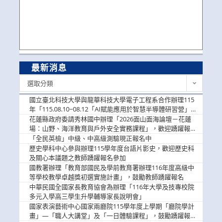
最新消息
最
選取分類
新
消
國立臺北科技大學與龍華科技大學電子工程系合作辦理115
息
年「115.08.10~08.12「AI賦能應用於智慧半導體研習營」，
歡迎學生踴躍報名參加
花蓮縣政府委請秀林國中辦理「2026面山面海論壇－花蓮
場：山野、海洋教育與戶外安全實務課程」，歡迎踴躍報名
參加
「全民英檢」中級、中高級測驗現正報名中
歷史學科中心參與辦理115學年度台語片影史，歡迎歷史科
及關心本議題之教師踴躍報名參加
國教署辦理「教育部國民及學前教育署辦理116年度高級中
等學校教學卓越獎初選實施計畫」，鼓勵教師踴躍報名
中華民國全國家長教育協會為辦理「116年大學及技專校院
多元入學高三學生升學輔導家長說明會」
國家表演藝術中心國家兩廳院115學年度上學期「廳院學計
畫」—「職人大講堂」及「一日體驗課程」，鼓勵踴躍報名