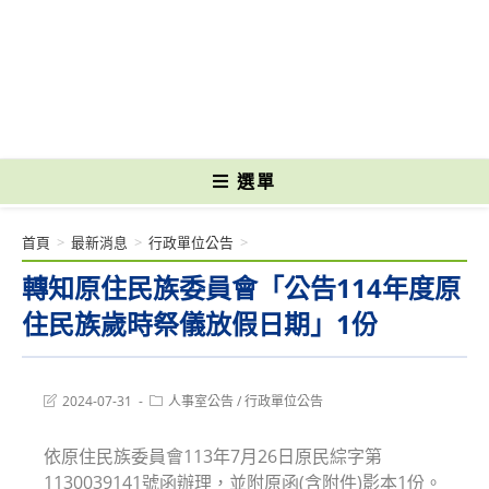
跳
轉
國立光復高級商工職業學校 National Kuangfu Commercial and Industrial
至
Vocational High School
主
要
內
容
選單
首頁
>
最新消息
>
行政單位公告
>
轉知原住民族委員會「公告114年度原
住民族歲時祭儀放假日期」1份
Post
Post
2024-07-31
人事室公告
/
行政單位公告
last
category:
modified:
依原住民族委員會113年7月26日原民綜字第
1130039141號函辦理，並附原函(含附件)影本1份。