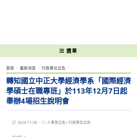
跳
轉
國立光復高級商工職業學校 National Kuangfu Commercial and Industrial
至
Vocational High School
主
要
內
容
選單
首頁
>
最新消息
>
行政單位公告
>
轉知國立中正大學經濟學系「國際經濟
學碩士在職專班」於113年12月7日起
舉辦4場招生說明會
Post
Post
2024-11-08
人事室公告
/
行政單位公告
last
category:
modified: