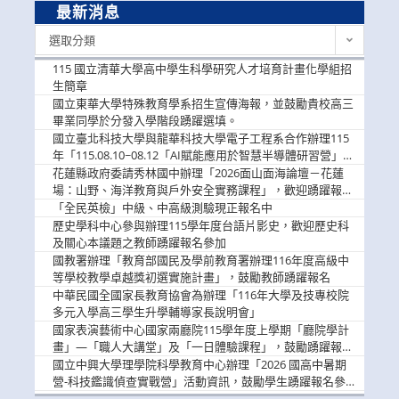
最新消息
最
選取分類
新
消
115 國立清華大學高中學生科學研究人才培育計畫化學組招
息
生簡章
國立東華大學特殊教育學系招生宣傳海報，並鼓勵貴校高三
畢業同學於分發入學階段踴躍選填。
國立臺北科技大學與龍華科技大學電子工程系合作辦理115
年「115.08.10~08.12「AI賦能應用於智慧半導體研習營」，
歡迎學生踴躍報名參加
花蓮縣政府委請秀林國中辦理「2026面山面海論壇－花蓮
場：山野、海洋教育與戶外安全實務課程」，歡迎踴躍報名
參加
「全民英檢」中級、中高級測驗現正報名中
歷史學科中心參與辦理115學年度台語片影史，歡迎歷史科
及關心本議題之教師踴躍報名參加
國教署辦理「教育部國民及學前教育署辦理116年度高級中
等學校教學卓越獎初選實施計畫」，鼓勵教師踴躍報名
中華民國全國家長教育協會為辦理「116年大學及技專校院
多元入學高三學生升學輔導家長說明會」
國家表演藝術中心國家兩廳院115學年度上學期「廳院學計
畫」—「職人大講堂」及「一日體驗課程」，鼓勵踴躍報名
參與。
國立中興大學理學院科學教育中心辦理「2026 國高中暑期
營-科技鑑識偵查實戰營」活動資訊，鼓勵學生踴躍報名參
加。