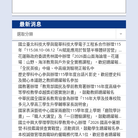
最新消息
最
選取分類
新
消
國立臺北科技大學與龍華科技大學電子工程系合作辦理115
息
年「115.08.10~08.12「AI賦能應用於智慧半導體研習營」，
歡迎學生踴躍報名參加
花蓮縣政府委請秀林國中辦理「2026面山面海論壇－花蓮
場：山野、海洋教育與戶外安全實務課程」，歡迎踴躍報名
參加
「全民英檢」中級、中高級測驗現正報名中
歷史學科中心參與辦理115學年度台語片影史，歡迎歷史科
及關心本議題之教師踴躍報名參加
國教署辦理「教育部國民及學前教育署辦理116年度高級中
等學校教學卓越獎初選實施計畫」，鼓勵教師踴躍報名
中華民國全國家長教育協會為辦理「116年大學及技專校院
多元入學高三學生升學輔導家長說明會」
國家表演藝術中心國家兩廳院115學年度上學期「廳院學計
畫」—「職人大講堂」及「一日體驗課程」，鼓勵踴躍報名
參與。
國立中興大學理學院科學教育中心辦理「2026 國高中暑期
營-科技鑑識偵查實戰營」活動資訊，鼓勵學生踴躍報名參
加。
本校誠徵管理員職缺約僱職務代理人1位，歡迎意者踴躍報