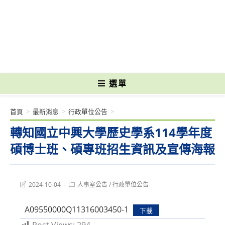
跳
轉
國立光復高級商工職業學校 National Kuangfu Commercial and Industrial
至
Vocational High School
主
要
內
容
選單
首頁
>
最新消息
>
行政單位公告
>
轉知國立中興大學歷史學系114學年度
碩博士班、碩專班招生資訊及宣傳海報
Post
Post
2024-10-04
人事室公告
/
行政單位公告
last
category:
modified:
A09550000Q11316003450-1
下載
Post Views:
294