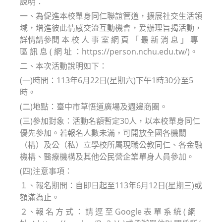
說明：
一、為促進本校單身同仁聯誼管道，擴展社交生活領
域，增進彼此情感交流互動機會，爰辦理旨揭活動，
詳情請參閱 本 校 人 事 室 網 頁 「 最 新 消 息 」 專
區 訊 息 ( 網 址 ：https://person.nchu.edu.tw/)。
二、本次活動說明如下：
(一)時間：113年6月22日(星期六)下午1時30分至5
時。
(二)地點：臺中市草悟道廣場及週邊商圈。
(三)參加對象：活動名額暫定30人，以本校單身同仁
優先參加。若報名人數未滿，可開放全國各機關
（構）及公（私）立學校所屬現職公教同仁、各金融
機構、醫療機構及其他公民營企業單身人員參加。
(四)注意事項：
１、報名期間：自即日起至113年6月12日(星期三)或
額滿為止。
２、報 名 方 式 ： 請 逕 至 Google 表 單 系 統 ( 網