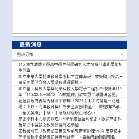
最新消息
最
選取分類
新
消
115 國立清華大學高中學生科學研究人才培育計畫化學組招
息
生簡章
國立東華大學特殊教育學系招生宣傳海報，並鼓勵貴校高三
畢業同學於分發入學階段踴躍選填。
國立臺北科技大學與龍華科技大學電子工程系合作辦理115
年「115.08.10~08.12「AI賦能應用於智慧半導體研習營」，
歡迎學生踴躍報名參加
花蓮縣政府委請秀林國中辦理「2026面山面海論壇－花蓮
場：山野、海洋教育與戶外安全實務課程」，歡迎踴躍報名
參加
「全民英檢」中級、中高級測驗現正報名中
歷史學科中心參與辦理115學年度台語片影史，歡迎歷史科
及關心本議題之教師踴躍報名參加
國教署辦理「教育部國民及學前教育署辦理116年度高級中
等學校教學卓越獎初選實施計畫」，鼓勵教師踴躍報名