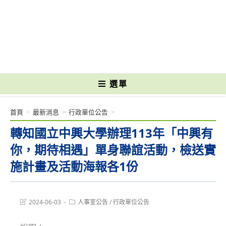
跳
轉
國立光復高級商工職業學校 National Kuangfu Commercial and Industrial
至
Vocational High School
主
要
內
容
選單
首頁
>
最新消息
>
行政單位公告
>
轉知國立中興大學辦理113年「中興有
你，期待相遇」單身聯誼活動，檢送實
施計畫及活動海報各1份
Post
Post
2024-06-03
人事室公告
/
行政單位公告
last
category:
modified: