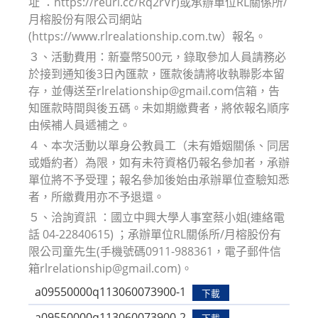
址 ：https://reurl.cc/Rq2rVr)或承辦單位RL關係所/
月榕股份有限公司網站
(https://www.rlrealationship.com.tw）報名。
３、活動費用：新臺幣500元，錄取參加人員請務必
於接到通知後3日內匯款，匯款後請將收執聯影本留
存，並傳送至rlrelationship@gmail.com信箱，告
知匯款時間與後五碼。未如期繳費者，將依報名順序
由候補人員遞補之。
４、本次活動以單身公教員工（未有婚姻關係、同居
或婚約者）為限，如有未符資格仍報名參加者，承辦
單位將不予受理；報名參加後始由承辦單位查驗知悉
者，所繳費用亦不予退還。
５、洽詢資訊 ：國立中興大學人事室蔡小姐(連絡電
話 04-22840615) ；承辦單位RL關係所/月榕股份有
限公司童先生(手機號碼0911-988361，電子郵件信
箱rlrelationship@gmail.com)。
a09550000q113060073900-1
下載
a09550000q113060073900-2
下載