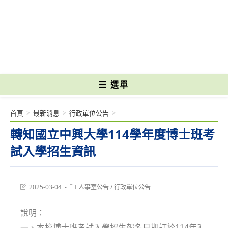
跳
轉
國立光復高級商工職業學校 National Kuangfu Commercial and Industrial
至
Vocational High School
主
要
內
容
選單
首頁
>
最新消息
>
行政單位公告
>
轉知國立中興大學114學年度博士班考
試入學招生資訊
Post
Post
2025-03-04
人事室公告
/
行政單位公告
last
category:
modified:
說明：
一、本校博士班考試入學招生報名日期訂於114年3