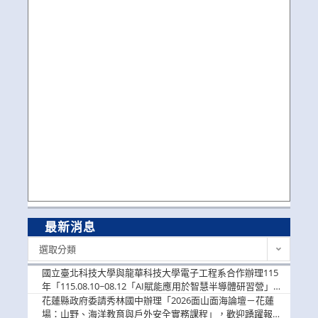
最新消息
最
選取分類
新
消
國立臺北科技大學與龍華科技大學電子工程系合作辦理115
息
年「115.08.10~08.12「AI賦能應用於智慧半導體研習營」，
歡迎學生踴躍報名參加
花蓮縣政府委請秀林國中辦理「2026面山面海論壇－花蓮
場：山野、海洋教育與戶外安全實務課程」，歡迎踴躍報名