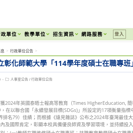
onal High School
行政單位
教學單位
招生資訊
網路服務
登入
消息
>
行政單位公告
>
立彰化師範大學「114學年度碩士在職專班
Post
0
人事室公告
/
行政單位公告
category:
2024年英國泰晤士報高等教育（Times HigherEducati
，在以聯合國「永續發展目標(SDGs)」所設定的17項衡量指標中，本
界排名79）佳績；而根據《遠見雜誌》公布之2024年臺灣最佳
國內及國際肯定，彰顯本校具備優良師資及學習環境，並持續投
別：(一)教師在職進修碩士在職專班：技職教育教學碩士在職專班