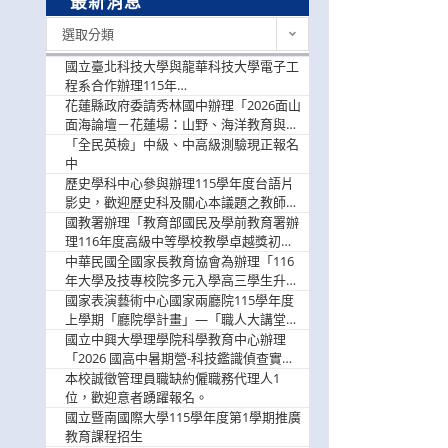
最新消息
最
選取分類
新
消
國立臺北科技大學與龍華科技大學電子工
息
程系合作辦理115年
「115.08.10~08.12「AI賦能應用於智慧半
花蓮縣政府委請秀林國中辦理「2026面山
導體研習營」，歡迎學生踴躍報名參加
面海論壇－花蓮場：山野、海洋教育與戶
外安全實務課程」，歡迎踴躍報名參加
「全民英檢」中級、中高級測驗現正報名
中
歷史學科中心參與辦理115學年度台語片
影史，歡迎歷史科及關心本議題之教師踴
躍報名參加
國教署辦理「教育部國民及學前教育署辦
理116年度高級中等學校教學卓越獎初選
實施計畫」，鼓勵教師踴躍報名
中華民國全國家長教育協會為辦理「116
年大學及技專校院多元入學高三學生升學
輔導家長說明會」
國家表演藝術中心國家兩廳院115學年度
上學期「廳院學計畫」—「職人大講堂」
及「一日體驗課程」，鼓勵踴躍報名參
國立中興大學理學院科學教育中心辦理
與。
「2026 國高中暑期營-科技鑑識偵查實戰
營」活動資訊，鼓勵學生踴躍報名參加。
本校誠徵管理員職缺約僱職務代理人1
位，歡迎意者踴躍報名。
國立暨南國際大學115學年度第1學期推廣
教育課程招生