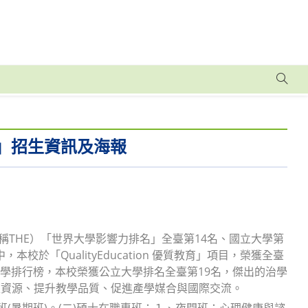
」招生資訊及海報
on, 簡稱THE）「世界大學影響力排名」全臺第14名、國立大學第
校於「QualityEducation 優質教育」項目，榮獲全臺
大學排行榜，本校榮獲公立大學排名全臺第19名，傑出的治學
入資源、提升教學品質、促進產學媒合與國際交流。
(暑期班)。(二)碩士在職專班：１、夜間班：心理健康與諮