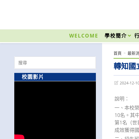
跳
轉
至
國立光復高級商工職業學校 National Kuangfu Commercial and Industrial Vocati
主
要
WELCOME
學校簡介
內
容
首頁
>
最新
Search
轉知國
for:
校園影片
Post
2024-12-1
last
modified:
說明：
一、本校榮獲
10名。其中
第1名（世
成效獲得
二、招生班