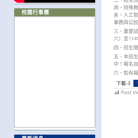
詢、特殊
校園行事曆
系、人工智
事務與公
三、重要試
六）至11
四、招生簡章
五、本招生
中！報名自
六、如有報
下載-3
Post Vi