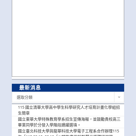
最新消息
最
選取分類
新
消
115 國立清華大學高中學生科學研究人才培育計畫化學組招
息
生簡章
國立東華大學特殊教育學系招生宣傳海報，並鼓勵貴校高三
畢業同學於分發入學階段踴躍選填。
國立臺北科技大學與龍華科技大學電子工程系合作辦理115