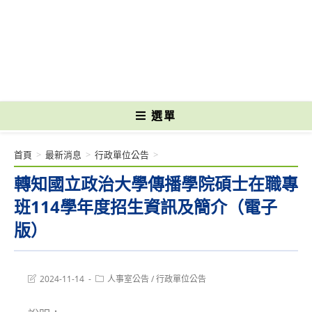
跳
轉
國立光復高級商工職業學校 National Kuangfu Commercial and Industrial
至
Vocational High School
主
要
內
容
選單
首頁
>
最新消息
>
行政單位公告
>
轉知國立政治大學傳播學院碩士在職專
班114學年度招生資訊及簡介（電子
版）
Post
Post
2024-11-14
人事室公告
/
行政單位公告
last
category:
modified: