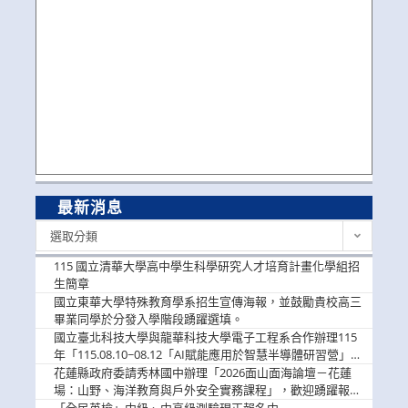
最新消息
最
選取分類
新
消
115 國立清華大學高中學生科學研究人才培育計畫化學組招
息
生簡章
國立東華大學特殊教育學系招生宣傳海報，並鼓勵貴校高三
畢業同學於分發入學階段踴躍選填。
國立臺北科技大學與龍華科技大學電子工程系合作辦理115
年「115.08.10~08.12「AI賦能應用於智慧半導體研習營」，
歡迎學生踴躍報名參加
花蓮縣政府委請秀林國中辦理「2026面山面海論壇－花蓮
場：山野、海洋教育與戶外安全實務課程」，歡迎踴躍報名
參加
「全民英檢」中級、中高級測驗現正報名中