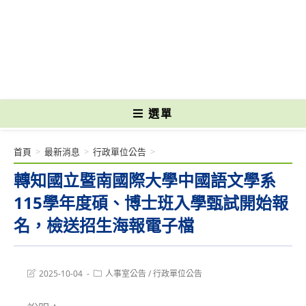
跳
轉
國立光復高級商工職業學校 National Kuangfu Commercial and Industrial
至
Vocational High School
主
要
內
容
選單
首頁
>
最新消息
>
行政單位公告
>
轉知國立暨南國際大學中國語文學系
115學年度碩、博士班入學甄試開始報
名，檢送招生海報電子檔
Post
Post
2025-10-04
人事室公告
/
行政單位公告
last
category:
modified: