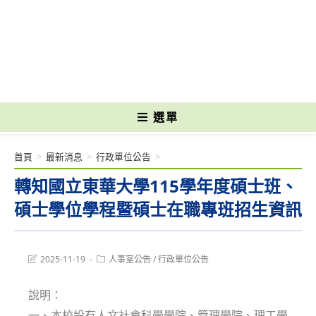
跳
轉
國立光復高級商工職業學校 National Kuangfu Commercial and Industrial
至
Vocational High School
主
要
內
容
選單
首頁
>
最新消息
>
行政單位公告
>
轉知國立東華大學115學年度碩士班、
碩士學位學程暨碩士在職專班招生資訊
Post
Post
2025-11-19
人事室公告
/
行政單位公告
last
category:
modified:
說明：
一、本校設有人文社會科學學院、管理學院、理工學