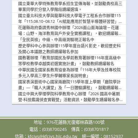
國立東華大學特殊教育學系招生宣傳海報，並鼓勵貴校高三
畢業同學於分發入學階段踴躍選填。
國立臺北科技大學與龍華科技大學電子工程系合作辦理115
年「115.08.10~08.12「AI賦能應用於智慧半導體研習營」，
歡迎學生踴躍報名參加
花蓮縣政府委請秀林國中辦理「2026面山面海論壇－花蓮
場：山野、海洋教育與戶外安全實務課程」，歡迎踴躍報名
參加
「全民英檢」中級、中高級測驗現正報名中
歷史學科中心參與辦理115學年度台語片影史，歡迎歷史科
及關心本議題之教師踴躍報名參加
國教署辦理「教育部國民及學前教育署辦理116年度高級中
等學校教學卓越獎初選實施計畫」，鼓勵教師踴躍報名
中華民國全國家長教育協會為辦理「116年大學及技專校院
多元入學高三學生升學輔導家長說明會」
國家表演藝術中心國家兩廳院115學年度上學期「廳院學計
畫」—「職人大講堂」及「一日體驗課程」，鼓勵踴躍報名
參與。
國立中興大學理學院科學教育中心辦理「2026 國高中暑期
營-科技鑑識偵查實戰營」活動資訊，鼓勵學生踴躍報名參
加。
地址：976花蓮縣光復鄉林森路100號
電話：(03)8700245
傳真：(03)8701817
信箱：
kfcivs@kfcivs.hlc.edu.tw
統一編號：08152937