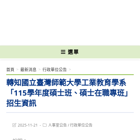
跳
轉
國立光復高級商工職業學校 National Kuangfu Commercial and Industrial
至
Vocational High School
主
要
內
容
選單
首頁
>
最新消息
>
行政單位公告
>
轉知國立臺灣師範大學工業教育學系
「115學年度碩士班、碩士在職專班」
招生資訊
Post
Post
2025-11-21
人事室公告
/
行政單位公告
last
category:
modified: