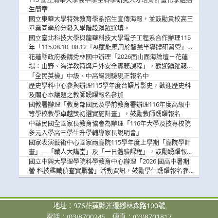
息
生簡章
國立東華大學特殊教育學系招生宣傳海報，並鼓勵貴校高三
畢業同學於分發入學階段踴躍選填。
國立臺北科技大學與龍華科技大學電子工程系合作辦理115
年「115.08.10~08.12「AI賦能應用於智慧半導體研習營」，
歡迎學生踴躍報名參加
花蓮縣政府委請秀林國中辦理「2026面山面海論壇－花蓮
場：山野、海洋教育與戶外安全實務課程」，歡迎踴躍報名
參加
「全民英檢」中級、中高級測驗現正報名中
歷史學科中心參與辦理115學年度台語片影史，歡迎歷史科
及關心本議題之教師踴躍報名參加
國教署辦理「教育部國民及學前教育署辦理116年度高級中
等學校教學卓越獎初選實施計畫」，鼓勵教師踴躍報名
中華民國全國家長教育協會為辦理「116年大學及技專校院
多元入學高三學生升學輔導家長說明會」
國家表演藝術中心國家兩廳院115學年度上學期「廳院學計
畫」—「職人大講堂」及「一日體驗課程」，鼓勵踴躍報名
參與。
國立中興大學理學院科學教育中心辦理「2026 國高中暑期
營-科技鑑識偵查實戰營」活動資訊，鼓勵學生踴躍報名參
加。
地址：976花蓮縣光復鄉林森路100號
電話：(03)8700245
傳真：(03)8701817