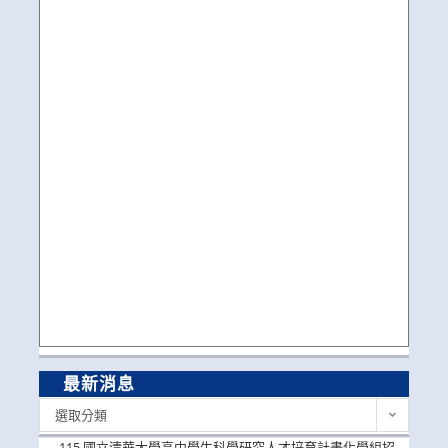
最新消息
最
選取分類
新
消
115 國立清華大學高中學生科學研究人才培育計畫化學組招