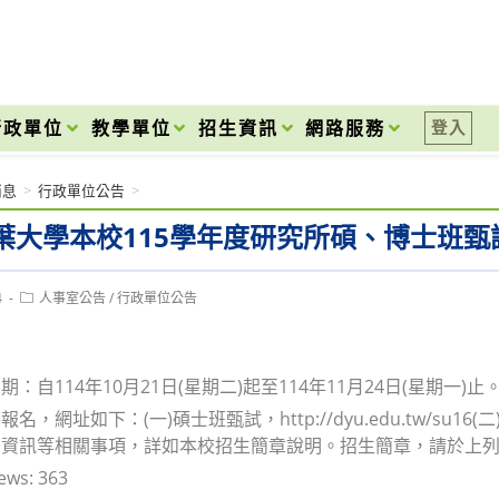
onal High School
行政單位
教學單位
招生資訊
網路服務
登入
消息
>
行政單位公告
>
葉大學本校115學年度研究所碩、博士班甄
Post
4
人事室公告
/
行政單位公告
category:
：自114年10月21日(星期二)起至114年11月24日(星期一)止
，網址如下：(一)碩士班甄試，http://dyu.edu.tw/su16(二)
考資訊等相關事項，詳如本校招生簡章說明。招生簡章，請於上
ews:
363