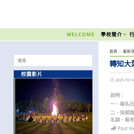
跳
轉
至
國立光復高級商工職業學校 National Kuangfu Commercial and Industrial Vocati
主
要
WELCOME
學校簡介
內
容
首頁
>
最新
Search
轉知大
for:
校園影片
Post
2025-10-1
last
modified:
說明：
一、報名日期
二、採網路報名
名額、報
Post Vi