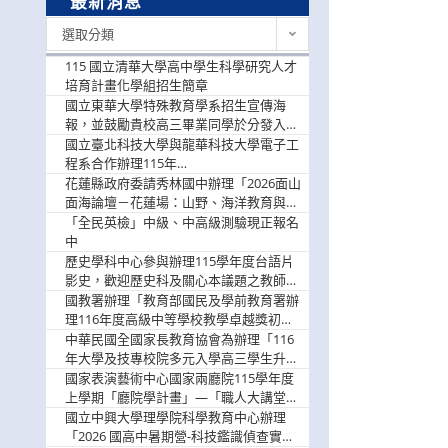
最新消息
最
選取分類
新
消
115 國立清華大學高中學生科學研究人才
息
培育計畫化學組招生簡章
國立東華大學特殊教育學系招生宣傳海
報，並鼓勵貴校高三畢業同學於分發入學
階段踴躍選填。
國立臺北科技大學與龍華科技大學電子工
程系合作辦理115年
「115.08.10~08.12「AI賦能應用於智慧半
花蓮縣政府委請秀林國中辦理「2026面山
導體研習營」，歡迎學生踴躍報名參加
面海論壇－花蓮場：山野、海洋教育與戶
外安全實務課程」，歡迎踴躍報名參加
「全民英檢」中級、中高級測驗現正報名
中
歷史學科中心參與辦理115學年度台語片
影史，歡迎歷史科及關心本議題之教師踴
躍報名參加
國教署辦理「教育部國民及學前教育署辦
理116年度高級中等學校教學卓越獎初選
實施計畫」，鼓勵教師踴躍報名
中華民國全國家長教育協會為辦理「116
年大學及技專校院多元入學高三學生升學
輔導家長說明會」
國家表演藝術中心國家兩廳院115學年度
上學期「廳院學計畫」—「職人大講堂」
及「一日體驗課程」，鼓勵踴躍報名參
國立中興大學理學院科學教育中心辦理
與。
「2026 國高中暑期營-科技鑑識偵查實戰