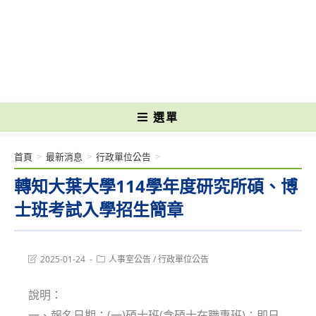
跳
轉
國立光復高級商工職業學校 National Kuangfu Commercial and Industrial
至
Vocational High School
主
要
內
容
選單
首頁
>
最新消息
>
行政單位公告
>
轉知大葉大學114學年度研究所碩、博
士班考試入學招生簡章
Post
Post
2025-01-24
人事室公告
/
行政單位公告
last
category:
modified:
說明：
一、報名日期：(一)碩士班(含碩士在職專班)：即日