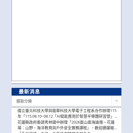
最新消息
最
選取分類
新
消
國立臺北科技大學與龍華科技大學電子工程系合作辦理115
息
年「115.08.10~08.12「AI賦能應用於智慧半導體研習營」，
歡迎學生踴躍報名參加
花蓮縣政府委請秀林國中辦理「2026面山面海論壇－花蓮
場：山野、海洋教育與戶外安全實務課程」，歡迎踴躍報名