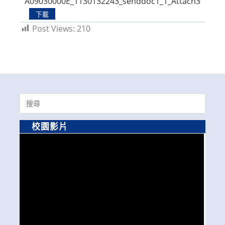
A09030000E_1130132243_senddoc1_1_Attach3
下載
Post Views:
210
Search
for:
校園影片