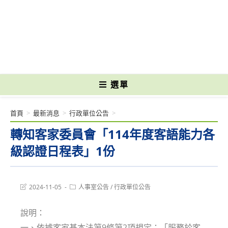
跳
轉
國立光復高級商工職業學校 National Kuangfu Commercial and Industrial
至
Vocational High School
主
要
內
容
選單
首頁
>
最新消息
>
行政單位公告
>
轉知客家委員會「114年度客語能力各
級認證日程表」1份
Post
Post
2024-11-05
人事室公告
/
行政單位公告
last
category:
modified:
說明：
一、依據客家基本法第9條第2項規定：「服務於客