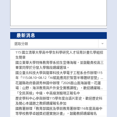
最新消息
最
選取分類
新
消
115 國立清華大學高中學生科學研究人才培育計畫化學組招
息
生簡章
國立東華大學特殊教育學系招生宣傳海報，並鼓勵貴校高三
畢業同學於分發入學階段踴躍選填。
國立臺北科技大學與龍華科技大學電子工程系合作辦理115
年「115.08.10~08.12「AI賦能應用於智慧半導體研習營」，
歡迎學生踴躍報名參加
花蓮縣政府委請秀林國中辦理「2026面山面海論壇－花蓮
場：山野、海洋教育與戶外安全實務課程」，歡迎踴躍報名
參加
「全民英檢」中級、中高級測驗現正報名中
歷史學科中心參與辦理115學年度台語片影史，歡迎歷史科
及關心本議題之教師踴躍報名參加
國教署辦理「教育部國民及學前教育署辦理116年度高級中
等學校教學卓越獎初選實施計畫」，鼓勵教師踴躍報名