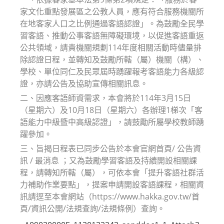
家文化重點發展區之公教人員，應有符合服務機關所
在地客家人口之比例通過客語認證」。為鼓勵全民學
習客語、推動公事客語無障礙環境，以促進客語重返
公共領域，請貴機關規劃114年度相關活動時儘量排
除認證日程，並轉知及鼓勵所轄（屬）機關（構）、
學校、單位同仁及民眾屆時踴躍報考客語能力各級認
證，亦請公告及協助宣傳相關訊息。
二、因應客語師資需求，本會將於114年3月15日
（星期六）及10月18日（星期六）各辦理1梯次「客
語能力中級暨中高級認證」，請鼓勵所屬學校教師踴
躍參加。
三、旨揭日程表已同步公告於本會官網首頁/ 公告資
訊 / 最消息 ；又為鼓勵學習客語及持續開設相關課
程，請轉知所轄（屬），可依本會「提升客語社群活
力補助作業要點」，提案申請開設客語課程，相關資
訊請逕至本會網站（https://www.hakka.gov.tw/首
頁/資訊公開/法規查詢/法規條例）查詢。