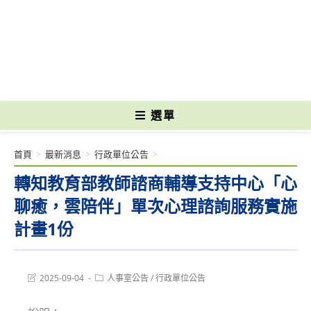
跳
轉
國立光復高級商工職業學校 National Kuangfu Commercial and Industrial
至
Vocational High School
主
要
內
容
選單
首頁
>
最新消息
>
行政單位公告
>
轉知教育部教師諮商輔導支持中心「心
聊癒，雲陪伴」單次心理諮詢服務實施
計畫1份
Post
Post
2025-09-04
人事室公告
/
行政單位公告
last
category:
modified: