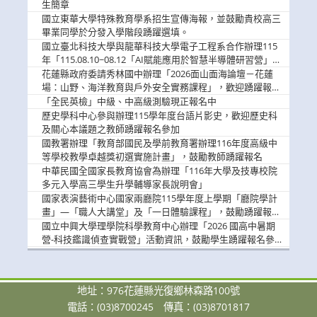
息
生簡章
國立東華大學特殊教育學系招生宣傳海報，並鼓勵貴校高三
畢業同學於分發入學階段踴躍選填。
國立臺北科技大學與龍華科技大學電子工程系合作辦理115
年「115.08.10~08.12「AI賦能應用於智慧半導體研習營」，
歡迎學生踴躍報名參加
花蓮縣政府委請秀林國中辦理「2026面山面海論壇－花蓮
場：山野、海洋教育與戶外安全實務課程」，歡迎踴躍報名
參加
「全民英檢」中級、中高級測驗現正報名中
歷史學科中心參與辦理115學年度台語片影史，歡迎歷史科
及關心本議題之教師踴躍報名參加
國教署辦理「教育部國民及學前教育署辦理116年度高級中
等學校教學卓越獎初選實施計畫」，鼓勵教師踴躍報名
中華民國全國家長教育協會為辦理「116年大學及技專校院
多元入學高三學生升學輔導家長說明會」
國家表演藝術中心國家兩廳院115學年度上學期「廳院學計
畫」—「職人大講堂」及「一日體驗課程」，鼓勵踴躍報名
參與。
國立中興大學理學院科學教育中心辦理「2026 國高中暑期
營-科技鑑識偵查實戰營」活動資訊，鼓勵學生踴躍報名參
加。
地址：976花蓮縣光復鄉林森路100號
電話：(03)8700245
傳真：(03)8701817