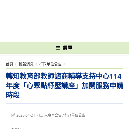
跳
轉
國立光復高級商工職業學校 National Kuangfu Commercial and Industrial
至
Vocational High School
主
要
內
容
選單
首頁
>
最新消息
>
行政單位公告
>
轉知教育部教師諮商輔導支持中心114
年度「心聚點紓壓講座」加開服務申請
時段
Post
Post
2025-04-24
人事室公告
/
行政單位公告
last
category:
modified: