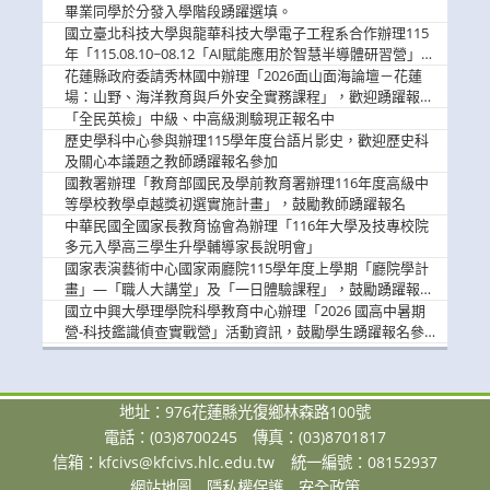
畢業同學於分發入學階段踴躍選填。
國立臺北科技大學與龍華科技大學電子工程系合作辦理115
年「115.08.10~08.12「AI賦能應用於智慧半導體研習營」，
歡迎學生踴躍報名參加
花蓮縣政府委請秀林國中辦理「2026面山面海論壇－花蓮
場：山野、海洋教育與戶外安全實務課程」，歡迎踴躍報名
參加
「全民英檢」中級、中高級測驗現正報名中
歷史學科中心參與辦理115學年度台語片影史，歡迎歷史科
及關心本議題之教師踴躍報名參加
國教署辦理「教育部國民及學前教育署辦理116年度高級中
等學校教學卓越獎初選實施計畫」，鼓勵教師踴躍報名
中華民國全國家長教育協會為辦理「116年大學及技專校院
多元入學高三學生升學輔導家長說明會」
國家表演藝術中心國家兩廳院115學年度上學期「廳院學計
畫」—「職人大講堂」及「一日體驗課程」，鼓勵踴躍報名
參與。
國立中興大學理學院科學教育中心辦理「2026 國高中暑期
營-科技鑑識偵查實戰營」活動資訊，鼓勵學生踴躍報名參
加。
地址：976花蓮縣光復鄉林森路100號
電話：(03)8700245
傳真：(03)8701817
信箱：
kfcivs@kfcivs.hlc.edu.tw
統一編號：08152937
網站地圖
隱私權保護
安全政策