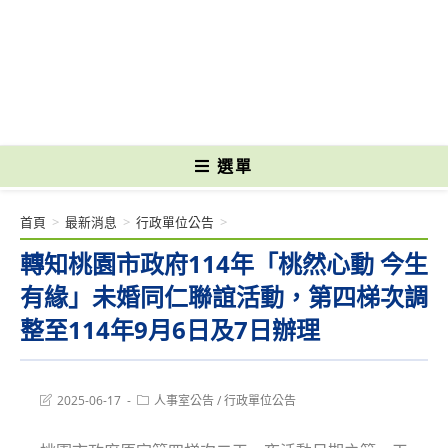
跳
轉
國立光復高級商工職業學校 National Kuangfu Commercial and Industrial
至
Vocational High School
主
要
內
容
選單
首頁
>
最新消息
>
行政單位公告
>
轉知桃園市政府114年「桃然心動 今生
有緣」未婚同仁聯誼活動，第四梯次調
整至114年9月6日及7日辦理
Post
Post
2025-06-17
人事室公告
/
行政單位公告
last
category:
modified: