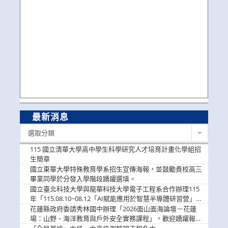
最新消息
最
選取分類
新
消
115 國立清華大學高中學生科學研究人才培育計畫化學組招
息
生簡章
國立東華大學特殊教育學系招生宣傳海報，並鼓勵貴校高三
畢業同學於分發入學階段踴躍選填。
國立臺北科技大學與龍華科技大學電子工程系合作辦理115
年「115.08.10~08.12「AI賦能應用於智慧半導體研習營」，
歡迎學生踴躍報名參加
花蓮縣政府委請秀林國中辦理「2026面山面海論壇－花蓮
場：山野、海洋教育與戶外安全實務課程」，歡迎踴躍報名
參加