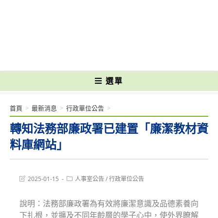
跳
轉
國立光復高級商工職業學校 National Kuangfu Commercial and Industrial
至
Vocational High School
主
要
內
容
選單
首頁
>
最新消息
>
行政單位公告
>
轉知法務部廉政署已建置「廉潔教材資
料庫網站」
Post
Post
2025-01-15
人事室公告
/
行政單位公告
last
category:
modified:
說明：法務部廉政署為有效將廉潔意識及品德素養向
下扎根，並擴及不同年齡層的學子心中，使外界瞭解