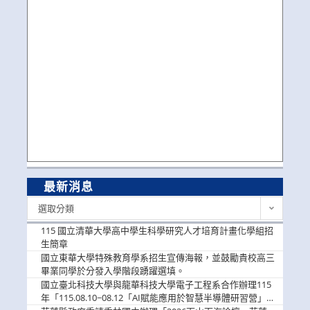
最新消息
最
選取分類
新
消
115 國立清華大學高中學生科學研究人才培育計畫化學組招
息
生簡章
國立東華大學特殊教育學系招生宣傳海報，並鼓勵貴校高三
畢業同學於分發入學階段踴躍選填。
國立臺北科技大學與龍華科技大學電子工程系合作辦理115
年「115.08.10~08.12「AI賦能應用於智慧半導體研習營」，