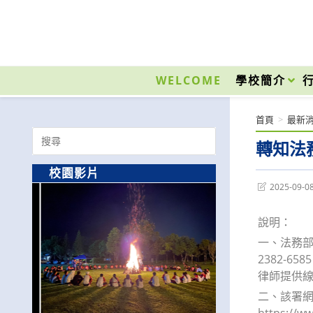
跳
轉
至
國立光復高級商工職業學校 National Kuangfu Commercial and Industrial Vocati
主
要
WELCOME
學校簡介
內
容
首頁
>
最新
Search
轉知法務
for:
校園影片
Post
2025-09-0
last
modified:
說明：
一、法務部
2382-
律師提供
二、該署網
https://w