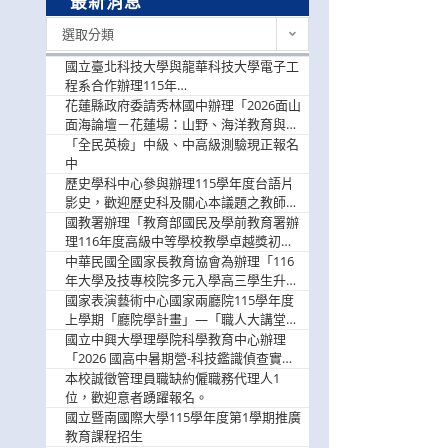
最新消息
最
選取分類
新
消
國立臺北科技大學與龍華科技大學電子工
息
程系合作辦理115年
「115.08.10~08.12「AI賦能應用於智慧半
花蓮縣政府委請秀林國中辦理「2026面山
導體研習營」，歡迎學生踴躍報名參加
面海論壇－花蓮場：山野、海洋教育與戶
外安全實務課程」，歡迎踴躍報名參加
「全民英檢」中級、中高級測驗現正報名
中
歷史學科中心參與辦理115學年度台語片
影史，歡迎歷史科及關心本議題之教師踴
躍報名參加
國教署辦理「教育部國民及學前教育署辦
理116年度高級中等學校教學卓越獎初選
實施計畫」，鼓勵教師踴躍報名
中華民國全國家長教育協會為辦理「116
年大學及技專校院多元入學高三學生升學
輔導家長說明會」
國家表演藝術中心國家兩廳院115學年度
上學期「廳院學計畫」—「職人大講堂」
及「一日體驗課程」，鼓勵踴躍報名參
國立中興大學理學院科學教育中心辦理
與。
「2026 國高中暑期營-科技鑑識偵查實戰
營」活動資訊，鼓勵學生踴躍報名參加。
本校誠徵管理員職缺約僱職務代理人1
位，歡迎意者踴躍報名。
國立暨南國際大學115學年度第1學期推廣
教育課程招生