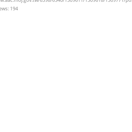
ews:
194