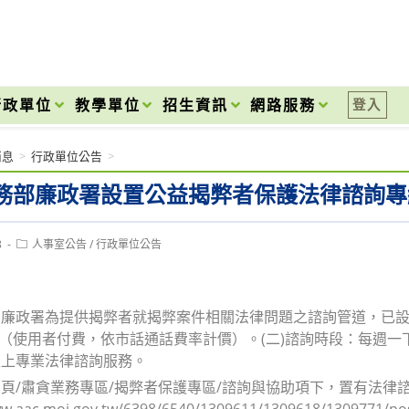
onal High School
行政單位
教學單位
招生資訊
網路服務
登入
消息
>
行政單位公告
>
部廉政署設置公益揭弊者保護法律諮詢專線(02
Post
8
人事室公告
/
行政單位公告
category:
廉政署為提供揭弊者就揭弊案件相關法律問題之諮詢管道，已設置
6585（使用者付費，依市話通話費率計價）。(二)諮詢時段：每週
線上專業法律諮詢服務。
頁/肅貪業務專區/揭弊者保護專區/諮詢與協助項下，置有法律
ww.aac.moj.gov.tw/6398/6540/1309611/1309618/1309771/p