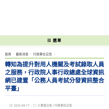
跳
轉
國立光復高級商工職業學校 National Kuangfu Commercial and Industrial
至
Vocational High School
主
要
內
容
選單
首頁
>
最新消息
>
行政單位公告
>
轉知為提升對用人機關及考試錄取人員
之服務，行政院人事行政總處全球資訊
網已建置「公務人員考試分發資訊整合
平臺」
Post
Post
2025-09-17
人事室公告
/
行政單位公告
last
category: