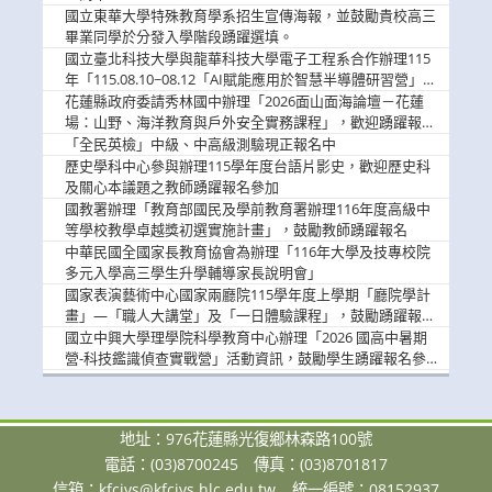
國立東華大學特殊教育學系招生宣傳海報，並鼓勵貴校高三
畢業同學於分發入學階段踴躍選填。
國立臺北科技大學與龍華科技大學電子工程系合作辦理115
年「115.08.10~08.12「AI賦能應用於智慧半導體研習營」，
歡迎學生踴躍報名參加
花蓮縣政府委請秀林國中辦理「2026面山面海論壇－花蓮
場：山野、海洋教育與戶外安全實務課程」，歡迎踴躍報名
參加
「全民英檢」中級、中高級測驗現正報名中
歷史學科中心參與辦理115學年度台語片影史，歡迎歷史科
及關心本議題之教師踴躍報名參加
國教署辦理「教育部國民及學前教育署辦理116年度高級中
等學校教學卓越獎初選實施計畫」，鼓勵教師踴躍報名
中華民國全國家長教育協會為辦理「116年大學及技專校院
多元入學高三學生升學輔導家長說明會」
國家表演藝術中心國家兩廳院115學年度上學期「廳院學計
畫」—「職人大講堂」及「一日體驗課程」，鼓勵踴躍報名
參與。
國立中興大學理學院科學教育中心辦理「2026 國高中暑期
營-科技鑑識偵查實戰營」活動資訊，鼓勵學生踴躍報名參
加。
地址：976花蓮縣光復鄉林森路100號
電話：(03)8700245
傳真：(03)8701817
信箱：
kfcivs@kfcivs.hlc.edu.tw
統一編號：08152937