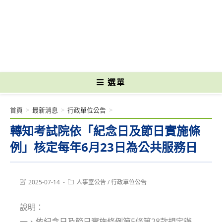
跳
轉
國立光復高級商工職業學校 National Kuangfu Commercial and Industrial
至
Vocational High School
主
要
內
容
選單
首頁
>
最新消息
>
行政單位公告
>
轉知考試院依「紀念日及節日實施條
例」核定每年6月23日為公共服務日
Post
Post
2025-07-14
人事室公告
/
行政單位公告
last
category:
modified:
說明：
一、依紀念日及節日實施條例第5條第28款規定辦