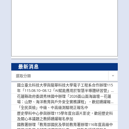
最新消息
最
選取分類
新
消
國立臺北科技大學與龍華科技大學電子工程系合作辦理115
息
年「115.08.10~08.12「AI賦能應用於智慧半導體研習營」，
歡迎學生踴躍報名參加
花蓮縣政府委請秀林國中辦理「2026面山面海論壇－花蓮
場：山野、海洋教育與戶外安全實務課程」，歡迎踴躍報名
參加
「全民英檢」中級、中高級測驗現正報名中
歷史學科中心參與辦理115學年度台語片影史，歡迎歷史科
及關心本議題之教師踴躍報名參加
國教署辦理「教育部國民及學前教育署辦理116年度高級中