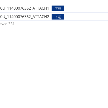
00U_11400076362_ATTACH1
下載
00U_11400076362_ATTACH2
下載
ews:
331