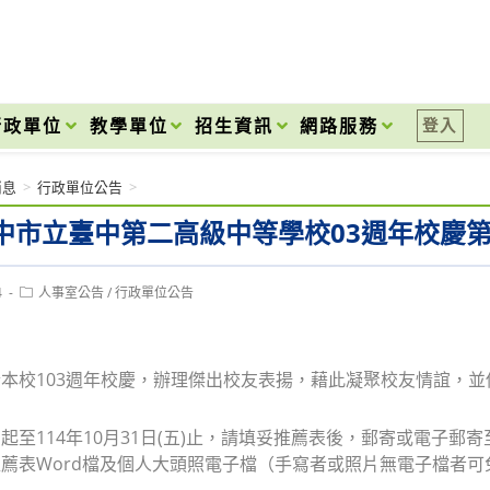
onal High School
行政單位
教學單位
招生資訊
網路服務
登入
消息
>
行政單位公告
>
中市立臺中第二高級中等學校03週年校慶第
Post
4
人事室公告
/
行政單位公告
category:
本校103週年校慶，辦理傑出校友表揚，藉此凝聚校友情誼，
起至114年10月31日(五)止，請填妥推薦表後，郵寄或電子
薦表Word檔及個人大頭照電子檔（手寫者或照片無電子檔者