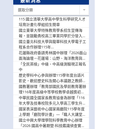
最新消息
最
選取分類
新
消
115 國立清華大學高中學生科學研究人才
息
培育計畫化學組招生簡章
國立東華大學特殊教育學系招生宣傳海
報，並鼓勵貴校高三畢業同學於分發入學
階段踴躍選填。
國立臺北科技大學與龍華科技大學電子工
程系合作辦理115年
「115.08.10~08.12「AI賦能應用於智慧半
花蓮縣政府委請秀林國中辦理「2026面山
導體研習營」，歡迎學生踴躍報名參加
面海論壇－花蓮場：山野、海洋教育與戶
外安全實務課程」，歡迎踴躍報名參加
「全民英檢」中級、中高級測驗現正報名
中
歷史學科中心參與辦理115學年度台語片
影史，歡迎歷史科及關心本議題之教師踴
躍報名參加
國教署辦理「教育部國民及學前教育署辦
理116年度高級中等學校教學卓越獎初選
實施計畫」，鼓勵教師踴躍報名
中華民國全國家長教育協會為辦理「116
年大學及技專校院多元入學高三學生升學
輔導家長說明會」
國家表演藝術中心國家兩廳院115學年度
上學期「廳院學計畫」—「職人大講堂」
及「一日體驗課程」，鼓勵踴躍報名參
國立中興大學理學院科學教育中心辦理
與。
「2026 國高中暑期營-科技鑑識偵查實戰