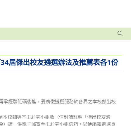
34屆傑出校友遴選辦法及推薦表各1份
並傳承經驗砥礪後進，爰廣徵遴選服務於各界之本校傑出校
郵寄至本校輔導室王莉芬小姐收（信封請註明「傑出校友遴
可免）請一併電子郵寄至王莉芬小姐信箱，以便編輯遴選資