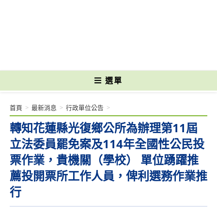
跳
轉
國立光復高級商工職業學校 National Kuangfu Commercial and Industrial
至
Vocational High School
主
要
內
容
選單
首頁
>
最新消息
>
行政單位公告
>
轉知花蓮縣光復鄉公所為辦理第11屆
立法委員罷免案及114年全國性公民投
票作業，貴機關（學校） 單位踴躍推
薦投開票所工作人員，俾利選務作業推
行