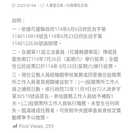
Post
Post
2025-07-04
人事室公告
/
行政單位公告
last
category:
modified:
說明：
一、依據花蓮縣政府114年6月6日府民自字第
1140110818號及114年6月23日府民自字第
1140122636號函辦理。
二、旨揭第11屆立法委員（花蓮縣選舉區）傅崐萁
罷免案訂114年7月26日（星期六）舉行投票；全國
性公民投票訂於114年 8月23日(星期六)舉行投票。
三、現任公教人員經機關學校推薦或同意擔任投開票
所工作人員者其相關權益如下：(一)投開票所工作人
員之補假日數，依行政院72年11月9日台72人政參字
第30519號函意旨，參加選務工作人員給予補假1
天。(二)投開票所工作人員執行職務，未發生任何疏
失，圓滿達成任務者，可依照中央選舉委員會核定獎
勵標準予以敘獎。
Post Views:
259