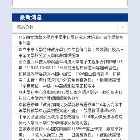
最新消息
最
選取分類
新
消
115 國立清華大學高中學生科學研究人才培育計畫化學組招
息
生簡章
國立東華大學特殊教育學系招生宣傳海報，並鼓勵貴校高三
畢業同學於分發入學階段踴躍選填。
國立臺北科技大學與龍華科技大學電子工程系合作辦理115
年「115.08.10~08.12「AI賦能應用於智慧半導體研習營」，
歡迎學生踴躍報名參加
花蓮縣政府委請秀林國中辦理「2026面山面海論壇－花蓮
場：山野、海洋教育與戶外安全實務課程」，歡迎踴躍報名
參加
「全民英檢」中級、中高級測驗現正報名中
歷史學科中心參與辦理115學年度台語片影史，歡迎歷史科
及關心本議題之教師踴躍報名參加
國教署辦理「教育部國民及學前教育署辦理116年度高級中
等學校教學卓越獎初選實施計畫」，鼓勵教師踴躍報名
中華民國全國家長教育協會為辦理「116年大學及技專校院
多元入學高三學生升學輔導家長說明會」
國家表演藝術中心國家兩廳院115學年度上學期「廳院學計
畫」—「職人大講堂」及「一日體驗課程」，鼓勵踴躍報名