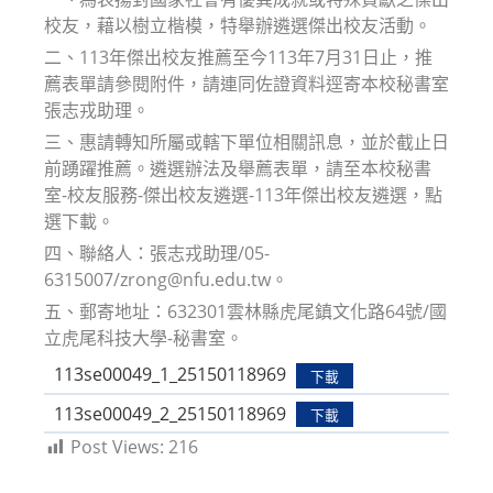
校友，藉以樹立楷模，特舉辦遴選傑出校友活動。
二、113年傑出校友推薦至今113年7月31日止，推
薦表單請參閱附件，請連同佐證資料逕寄本校秘書室
張志戎助理。
三、惠請轉知所屬或轄下單位相關訊息，並於截止日
前踴躍推薦。遴選辦法及舉薦表單，請至本校秘書
室-校友服務-傑出校友遴選-113年傑出校友遴選，點
選下載。
四、聯絡人：張志戎助理/05-
6315007/zrong@nfu.edu.tw。
五、郵寄地址：632301雲林縣虎尾鎮文化路64號/國
立虎尾科技大學-秘書室。
113se00049_1_25150118969
下載
113se00049_2_25150118969
下載
Post Views:
216