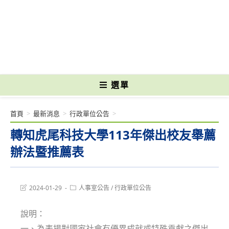
跳
轉
國立光復高級商工職業學校 National Kuangfu Commercial and Industrial
至
Vocational High School
主
要
內
容
選單
首頁
>
最新消息
>
行政單位公告
>
轉知虎尾科技大學113年傑出校友舉薦
辦法暨推薦表
Post
Post
2024-01-29
人事室公告
/
行政單位公告
last
category:
modified:
說明：
一、為表揚對國家社會有優異成就或特殊貢獻之傑出