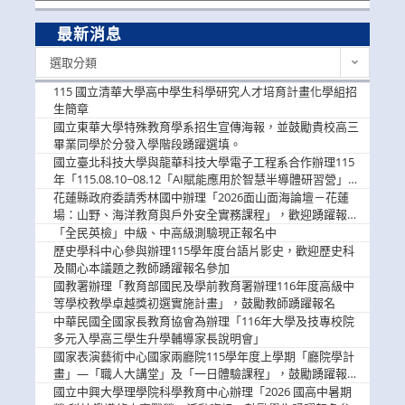
最新消息
最
選取分類
新
消
115 國立清華大學高中學生科學研究人才培育計畫化學組招
息
生簡章
國立東華大學特殊教育學系招生宣傳海報，並鼓勵貴校高三
畢業同學於分發入學階段踴躍選填。
國立臺北科技大學與龍華科技大學電子工程系合作辦理115
年「115.08.10~08.12「AI賦能應用於智慧半導體研習營」，
歡迎學生踴躍報名參加
花蓮縣政府委請秀林國中辦理「2026面山面海論壇－花蓮
場：山野、海洋教育與戶外安全實務課程」，歡迎踴躍報名
參加
「全民英檢」中級、中高級測驗現正報名中
歷史學科中心參與辦理115學年度台語片影史，歡迎歷史科
及關心本議題之教師踴躍報名參加
國教署辦理「教育部國民及學前教育署辦理116年度高級中
等學校教學卓越獎初選實施計畫」，鼓勵教師踴躍報名
中華民國全國家長教育協會為辦理「116年大學及技專校院
多元入學高三學生升學輔導家長說明會」
國家表演藝術中心國家兩廳院115學年度上學期「廳院學計
畫」—「職人大講堂」及「一日體驗課程」，鼓勵踴躍報名
參與。
國立中興大學理學院科學教育中心辦理「2026 國高中暑期