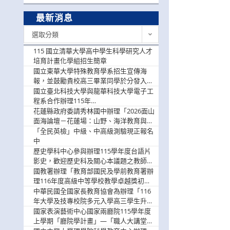
最新消息
最
選取分類
新
消
115 國立清華大學高中學生科學研究人才
息
培育計畫化學組招生簡章
國立東華大學特殊教育學系招生宣傳海
報，並鼓勵貴校高三畢業同學於分發入學
階段踴躍選填。
國立臺北科技大學與龍華科技大學電子工
程系合作辦理115年
「115.08.10~08.12「AI賦能應用於智慧半
花蓮縣政府委請秀林國中辦理「2026面山
導體研習營」，歡迎學生踴躍報名參加
面海論壇－花蓮場：山野、海洋教育與戶
外安全實務課程」，歡迎踴躍報名參加
「全民英檢」中級、中高級測驗現正報名
中
歷史學科中心參與辦理115學年度台語片
影史，歡迎歷史科及關心本議題之教師踴
躍報名參加
國教署辦理「教育部國民及學前教育署辦
理116年度高級中等學校教學卓越獎初選
實施計畫」，鼓勵教師踴躍報名
中華民國全國家長教育協會為辦理「116
年大學及技專校院多元入學高三學生升學
輔導家長說明會」
國家表演藝術中心國家兩廳院115學年度
上學期「廳院學計畫」—「職人大講堂」