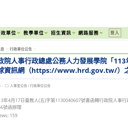
onal High School
行政單位
教學單位
招生資訊
網路服務
登入
消息
>
行政單位公告
>
政院人事行政總處公務人力發展學院「11
資訊網（https://www.hrd.gov.t
Post
8
人事室公告
/
行政單位公告
category:
13年4月17日臺教人(五)字第1130040607號書函轉行政院人
466號函辦理
ews:
159