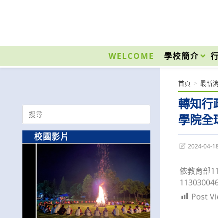
跳
轉
至
國立光復高級商工職業學校 National Kuangfu Commercial and Industrial Vocati
主
要
WELCOME
學校簡介
內
容
首頁
>
最新
轉知行
Search
學院全球
for:
校園影片
Post
2024-04-1
last
modified:
依教育部1
1130300
Post Vi