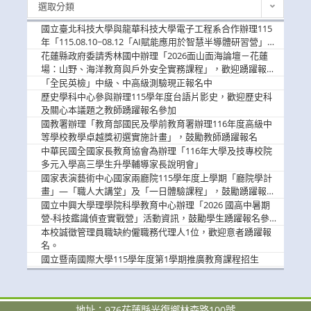
選取分類
新
消
國立臺北科技大學與龍華科技大學電子工程系合作辦理115
息
年「115.08.10~08.12「AI賦能應用於智慧半導體研習營」，
歡迎學生踴躍報名參加
花蓮縣政府委請秀林國中辦理「2026面山面海論壇－花蓮
場：山野、海洋教育與戶外安全實務課程」，歡迎踴躍報名
參加
「全民英檢」中級、中高級測驗現正報名中
歷史學科中心參與辦理115學年度台語片影史，歡迎歷史科
及關心本議題之教師踴躍報名參加
國教署辦理「教育部國民及學前教育署辦理116年度高級中
等學校教學卓越獎初選實施計畫」，鼓勵教師踴躍報名
中華民國全國家長教育協會為辦理「116年大學及技專校院
多元入學高三學生升學輔導家長說明會」
國家表演藝術中心國家兩廳院115學年度上學期「廳院學計
畫」—「職人大講堂」及「一日體驗課程」，鼓勵踴躍報名
參與。
國立中興大學理學院科學教育中心辦理「2026 國高中暑期
營-科技鑑識偵查實戰營」活動資訊，鼓勵學生踴躍報名參
加。
本校誠徵管理員職缺約僱職務代理人1位，歡迎意者踴躍報
名。
國立暨南國際大學115學年度第1學期推廣教育課程招生
地址：976花蓮縣光復鄉林森路100號