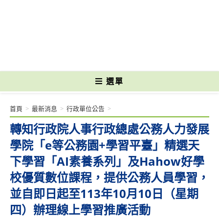
跳
轉
國立光復高級商工職業學校 National Kuangfu Commercial and Industrial
至
Vocational High School
主
要
內
容
選單
首頁
>
最新消息
>
行政單位公告
>
轉知行政院人事行政總處公務人力發展
學院「e等公務園+學習平臺」精選天
下學習「AI素養系列」及Hahow好學
校優質數位課程，提供公務人員學習，
並自即日起至113年10月10日（星期
四）辦理線上學習推廣活動