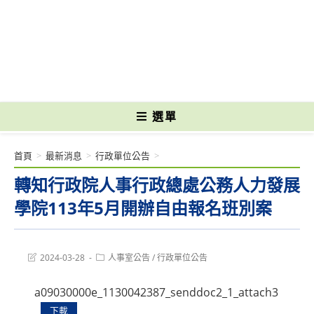
跳
轉
國立光復高級商工職業學校 National Kuangfu Commercial and Industrial
至
Vocational High School
主
要
內
容
選單
首頁
>
最新消息
>
行政單位公告
>
轉知行政院人事行政總處公務人力發展
學院113年5月開辦自由報名班別案
Post
Post
2024-03-28
人事室公告
/
行政單位公告
last
category:
modified:
a09030000e_1130042387_senddoc2_1_attach3
下載