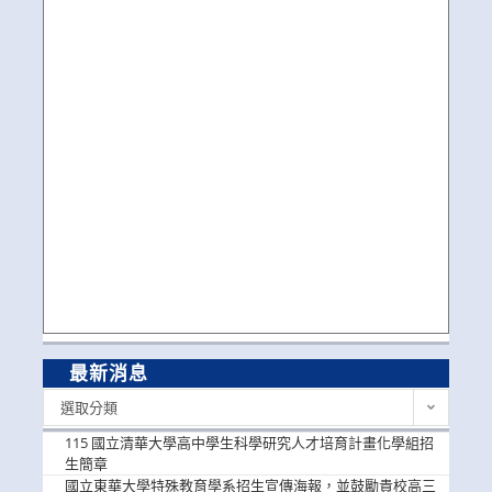
最新消息
最
選取分類
新
消
115 國立清華大學高中學生科學研究人才培育計畫化學組招
息
生簡章
國立東華大學特殊教育學系招生宣傳海報，並鼓勵貴校高三