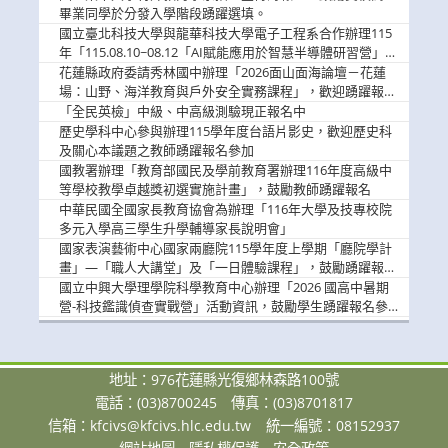
畢業同學於分發入學階段踴躍選填。
國立臺北科技大學與龍華科技大學電子工程系合作辦理115
年「115.08.10~08.12「AI賦能應用於智慧半導體研習營」，
歡迎學生踴躍報名參加
花蓮縣政府委請秀林國中辦理「2026面山面海論壇－花蓮
場：山野、海洋教育與戶外安全實務課程」，歡迎踴躍報名
參加
「全民英檢」中級、中高級測驗現正報名中
歷史學科中心參與辦理115學年度台語片影史，歡迎歷史科
及關心本議題之教師踴躍報名參加
國教署辦理「教育部國民及學前教育署辦理116年度高級中
等學校教學卓越獎初選實施計畫」，鼓勵教師踴躍報名
中華民國全國家長教育協會為辦理「116年大學及技專校院
多元入學高三學生升學輔導家長說明會」
國家表演藝術中心國家兩廳院115學年度上學期「廳院學計
畫」—「職人大講堂」及「一日體驗課程」，鼓勵踴躍報名
參與。
國立中興大學理學院科學教育中心辦理「2026 國高中暑期
營-科技鑑識偵查實戰營」活動資訊，鼓勵學生踴躍報名參
加。
地址：976花蓮縣光復鄉林森路100號
電話：(03)8700245
傳真：(03)8701817
信箱：
kfcivs@kfcivs.hlc.edu.tw
統一編號：08152937