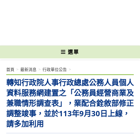
跳
轉
國立光復高級商工職業學校 National Kuangfu Commercial and Industrial
至
Vocational High School
主
要
內
容
選單
首頁
>
最新消息
>
行政單位公告
>
轉知行政院人事行政總處公務人員個人
資料服務網建置之「公務員經營商業及
兼職情形調查表」，業配合銓敘部修正
調整竣事，並於113年9月30日上線，
請多加利用