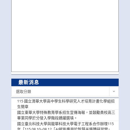
最新消息
最
選取分類
新
消
115 國立清華大學高中學生科學研究人才培育計畫化學組招
息
生簡章
國立東華大學特殊教育學系招生宣傳海報，並鼓勵貴校高三
畢業同學於分發入學階段踴躍選填。
國立臺北科技大學與龍華科技大學電子工程系合作辦理115
年「115.08.10~08.12「AI賦能應用於智慧半導體研習營」，