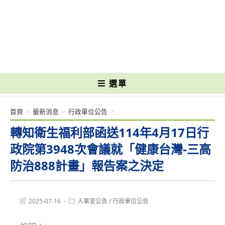
跳
轉
國立光復高級商工職業學校 National Kuangfu Commercial and Industrial
至
Vocational High School
主
要
內
容
選單
首頁
>
最新消息
>
行政單位公告
>
轉知衛生福利部函送114年4月17日行
政院第3948次會議就「健康台灣-三高
防治888計畫」報告案之決定
Post
Post
2025-07-16
人事室公告
/
行政單位公告
last
category:
modified: