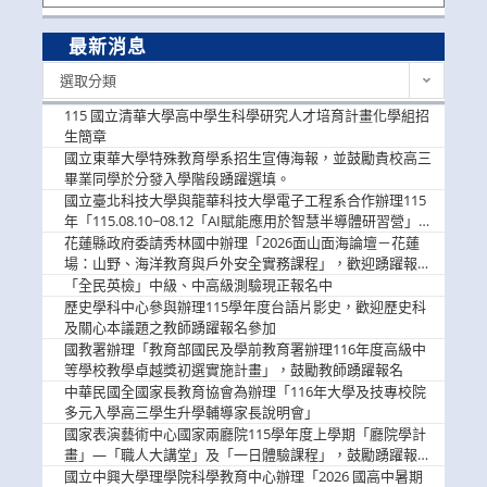
最新消息
最
選取分類
新
消
115 國立清華大學高中學生科學研究人才培育計畫化學組招
息
生簡章
國立東華大學特殊教育學系招生宣傳海報，並鼓勵貴校高三
畢業同學於分發入學階段踴躍選填。
國立臺北科技大學與龍華科技大學電子工程系合作辦理115
年「115.08.10~08.12「AI賦能應用於智慧半導體研習營」，
歡迎學生踴躍報名參加
花蓮縣政府委請秀林國中辦理「2026面山面海論壇－花蓮
場：山野、海洋教育與戶外安全實務課程」，歡迎踴躍報名
參加
「全民英檢」中級、中高級測驗現正報名中
歷史學科中心參與辦理115學年度台語片影史，歡迎歷史科
及關心本議題之教師踴躍報名參加
國教署辦理「教育部國民及學前教育署辦理116年度高級中
等學校教學卓越獎初選實施計畫」，鼓勵教師踴躍報名
中華民國全國家長教育協會為辦理「116年大學及技專校院
多元入學高三學生升學輔導家長說明會」
國家表演藝術中心國家兩廳院115學年度上學期「廳院學計
畫」—「職人大講堂」及「一日體驗課程」，鼓勵踴躍報名
參與。
國立中興大學理學院科學教育中心辦理「2026 國高中暑期