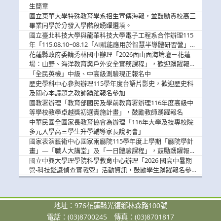
息
生簡章
國立東華大學特殊教育學系招生宣傳海報，並鼓勵貴校高三
畢業同學於分發入學階段踴躍選填。
國立臺北科技大學與龍華科技大學電子工程系合作辦理115
年「115.08.10~08.12「AI賦能應用於智慧半導體研習營」，
歡迎學生踴躍報名參加
花蓮縣政府委請秀林國中辦理「2026面山面海論壇－花蓮
場：山野、海洋教育與戶外安全實務課程」，歡迎踴躍報名
參加
「全民英檢」中級、中高級測驗現正報名中
歷史學科中心參與辦理115學年度台語片影史，歡迎歷史科
及關心本議題之教師踴躍報名參加
國教署辦理「教育部國民及學前教育署辦理116年度高級中
等學校教學卓越獎初選實施計畫」，鼓勵教師踴躍報名
中華民國全國家長教育協會為辦理「116年大學及技專校院
多元入學高三學生升學輔導家長說明會」
國家表演藝術中心國家兩廳院115學年度上學期「廳院學計
畫」—「職人大講堂」及「一日體驗課程」，鼓勵踴躍報名
參與。
國立中興大學理學院科學教育中心辦理「2026 國高中暑期
營-科技鑑識偵查實戰營」活動資訊，鼓勵學生踴躍報名參
加。
地址：976花蓮縣光復鄉林森路100號
電話：(03)8700245
傳真：(03)8701817