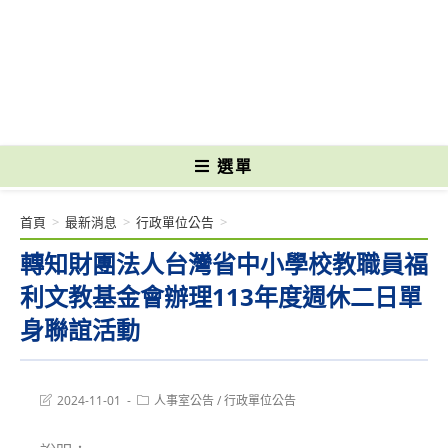
跳
轉
國立光復高級商工職業學校 National Kuangfu Commercial and Industrial
至
Vocational High School
主
要
內
容
選單
首頁
>
最新消息
>
行政單位公告
>
轉知財團法人台灣省中小學校教職員福
利文教基金會辦理113年度週休二日單
身聯誼活動
Post
Post
2024-11-01
人事室公告
/
行政單位公告
last
category:
modified: