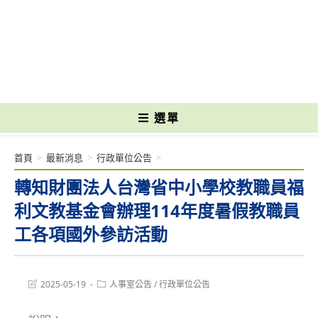
跳
轉
國立光復高級商工職業學校 National Kuangfu Commercial and Industrial
至
Vocational High School
主
要
內
容
選單
首頁
>
最新消息
>
行政單位公告
>
轉知財團法人台灣省中小學校教職員福
利文教基金會辦理114年度暑假教職員
工各項國外參訪活動
Post
Post
2025-05-19
人事室公告
/
行政單位公告
last
category:
modified: