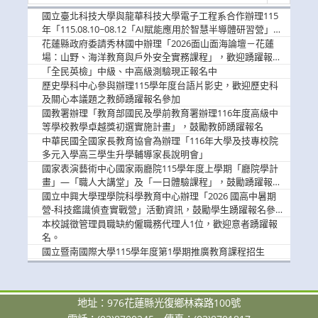
消
國立臺北科技大學與龍華科技大學電子工程系合作辦理115
息
年「115.08.10~08.12「AI賦能應用於智慧半導體研習營」，
歡迎學生踴躍報名參加
花蓮縣政府委請秀林國中辦理「2026面山面海論壇－花蓮
場：山野、海洋教育與戶外安全實務課程」，歡迎踴躍報名
參加
「全民英檢」中級、中高級測驗現正報名中
歷史學科中心參與辦理115學年度台語片影史，歡迎歷史科
及關心本議題之教師踴躍報名參加
國教署辦理「教育部國民及學前教育署辦理116年度高級中
等學校教學卓越獎初選實施計畫」，鼓勵教師踴躍報名
中華民國全國家長教育協會為辦理「116年大學及技專校院
多元入學高三學生升學輔導家長說明會」
國家表演藝術中心國家兩廳院115學年度上學期「廳院學計
畫」—「職人大講堂」及「一日體驗課程」，鼓勵踴躍報名
參與。
國立中興大學理學院科學教育中心辦理「2026 國高中暑期
營-科技鑑識偵查實戰營」活動資訊，鼓勵學生踴躍報名參
加。
本校誠徵管理員職缺約僱職務代理人1位，歡迎意者踴躍報
名。
國立暨南國際大學115學年度第1學期推廣教育課程招生
地址：976花蓮縣光復鄉林森路100號