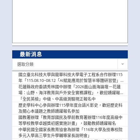
最新消息
最
選取分類
新
消
國立臺北科技大學與龍華科技大學電子工程系合作辦理115
息
年「115.08.10~08.12「AI賦能應用於智慧半導體研習營」，
歡迎學生踴躍報名參加
花蓮縣政府委請秀林國中辦理「2026面山面海論壇－花蓮
場：山野、海洋教育與戶外安全實務課程」，歡迎踴躍報名
參加
「全民英檢」中級、中高級測驗現正報名中
歷史學科中心參與辦理115學年度台語片影史，歡迎歷史科
及關心本議題之教師踴躍報名參加
國教署辦理「教育部國民及學前教育署辦理116年度高級中
等學校教學卓越獎初選實施計畫」，鼓勵教師踴躍報名
中華民國全國家長教育協會為辦理「116年大學及技專校院
多元入學高三學生升學輔導家長說明會」