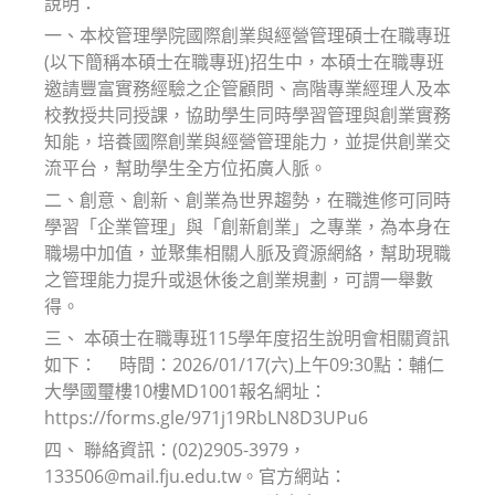
說明：
一、本校管理學院國際創業與經營管理碩士在職專班
(以下簡稱本碩士在職專班)招生中，本碩士在職專班
邀請豐富實務經驗之企管顧問、高階專業經理人及本
校教授共同授課，協助學生同時學習管理與創業實務
知能，培養國際創業與經營管理能力，並提供創業交
流平台，幫助學生全方位拓廣人脈。
二、創意、創新、創業為世界趨勢，在職進修可同時
學習「企業管理」與「創新創業」之專業，為本身在
職場中加值，並聚集相關人脈及資源網絡，幫助現職
之管理能力提升或退休後之創業規劃，可謂一舉數
得。
三、 本碩士在職專班115學年度招生說明會相關資訊
如下： 時間：2026/01/17(六)上午09:30點：輔仁
大學國璽樓10樓MD1001報名網址：
https://forms.gle/971j19RbLN8D3UPu6
四、 聯絡資訊：(02)2905-3979，
133506@mail.fju.edu.tw。官方網站：