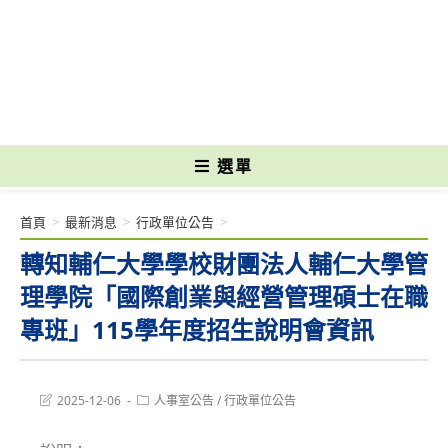
跳
轉
國立光復高級商工職業學校 National Kuangfu Commercial and Industrial
至
Vocational High School
主
要
內
容
選單
首頁
>
最新消息
>
行政單位公告
>
轉知輔仁大學學校財團法人輔仁大學管
理學院「國際創業與經營管理碩士在職
專班」115學年度招生說明會資訊
Post
Post
2025-12-06
人事室公告
/
行政單位公告
last
category:
modified: