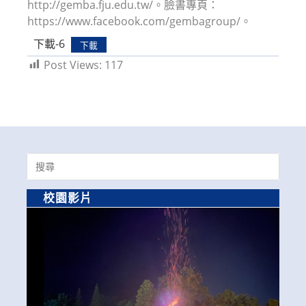
http://gemba.fju.edu.tw/。臉書專頁：
https://www.facebook.com/gembagroup/。
下載-6
下載
Post Views:
117
Search
for:
校園影片