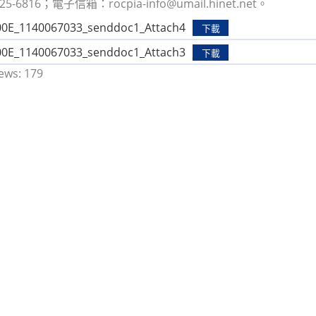
25-6816；電子信箱：rocpia-info@umail.hinet.net。
0E_1140067033_senddoc1_Attach4
下載
0E_1140067033_senddoc1_Attach3
下載
ews:
179