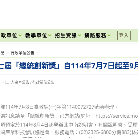
onal High School
行政單位
教學單位
招生資訊
網路服務
登入
消息
>
行政單位公告
>
七屆「總統創新獎」自114年7月7日起至9
Post
4
人事室公告
/
行政單位公告
category:
114年7月8日臺教綜(一)字第1140072727號函辦理。
息請至「總統創新獎」官方網站(網址：https://service.moea.go
項預定於114年8月4日起舉辦北中南說明會，有關說明會、受
產業科技發展協進會，服務電話：(02)2325-6800分機883(林先