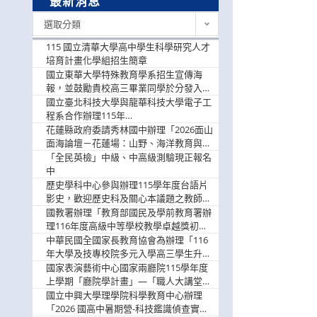
最新消息
最
選取分類
新
消
115 國立清華大學高中學生科學研究人才
息
培育計畫化學組招生簡章
國立東華大學特殊教育學系招生宣傳海
報，並鼓勵貴校高三畢業同學於分發入學
階段踴躍選填。
國立臺北科技大學與龍華科技大學電子工
程系合作辦理115年
「115.08.10~08.12「AI賦能應用於智慧半
花蓮縣政府委請秀林國中辦理「2026面山
導體研習營」，歡迎學生踴躍報名參加
面海論壇－花蓮場：山野、海洋教育與戶
外安全實務課程」，歡迎踴躍報名參加
「全民英檢」中級、中高級測驗現正報名
中
歷史學科中心參與辦理115學年度台語片
影史，歡迎歷史科及關心本議題之教師踴
躍報名參加
國教署辦理「教育部國民及學前教育署辦
理116年度高級中等學校教學卓越獎初選
實施計畫」，鼓勵教師踴躍報名
中華民國全國家長教育協會為辦理「116
年大學及技專校院多元入學高三學生升學
輔導家長說明會」
國家表演藝術中心國家兩廳院115學年度
上學期「廳院學計畫」—「職人大講堂」
及「一日體驗課程」，鼓勵踴躍報名參
國立中興大學理學院科學教育中心辦理
與。
「2026 國高中暑期營-科技鑑識偵查實戰