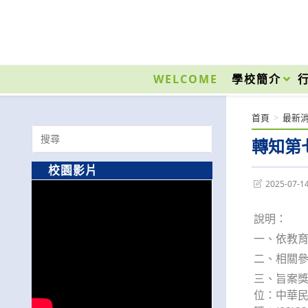
跳
轉
至
國立光復高級商工職業學校 National Kuangfu Commercial and Industrial Vocati
主
要
WELCOME
學校簡介
內
容
首頁
>
最新
Search
轉知第
for:
校園影片
Post
2025-07-1
last
modified:
說明：
一、依教育部
二、相關參選訊
三、旨案獎
位：中華民國