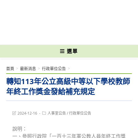
跳
轉
國立光復高級商工職業學校 National Kuangfu Commercial and Industrial
至
Vocational High School
主
要
內
容
選單
首頁
>
最新消息
>
行政單位公告
>
轉知113年公立高級中等以下學校教師
年終工作獎金發給補充規定
Post
Post
2024-12-16
人事室公告
/
行政單位公告
last
category:
modified:
說明：
一、參照行政院「一百十三年軍公教人員年終工作獎