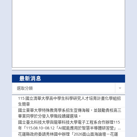
最新消息
最
選取分類
新
消
115 國立清華大學高中學生科學研究人才培育計畫化學組招
息
生簡章
國立東華大學特殊教育學系招生宣傳海報，並鼓勵貴校高三
畢業同學於分發入學階段踴躍選填。
國立臺北科技大學與龍華科技大學電子工程系合作辦理115
年「115.08.10~08.12「AI賦能應用於智慧半導體研習營」，
歡迎學生踴躍報名參加
花蓮縣政府委請秀林國中辦理「2026面山面海論壇－花蓮