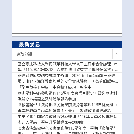
最新消息
最
選取分類
新
消
國立臺北科技大學與龍華科技大學電子工程系合作辦理115
息
年「115.08.10~08.12「AI賦能應用於智慧半導體研習營」，
歡迎學生踴躍報名參加
花蓮縣政府委請秀林國中辦理「2026面山面海論壇－花蓮
場：山野、海洋教育與戶外安全實務課程」，歡迎踴躍報名
參加
「全民英檢」中級、中高級測驗現正報名中
歷史學科中心參與辦理115學年度台語片影史，歡迎歷史科
及關心本議題之教師踴躍報名參加
國教署辦理「教育部國民及學前教育署辦理116年度高級中
等學校教學卓越獎初選實施計畫」，鼓勵教師踴躍報名
中華民國全國家長教育協會為辦理「116年大學及技專校院
多元入學高三學生升學輔導家長說明會」
國家表演藝術中心國家兩廳院115學年度上學期「廳院學計
畫」—「職人大講堂」及「一日體驗課程」，鼓勵踴躍報名