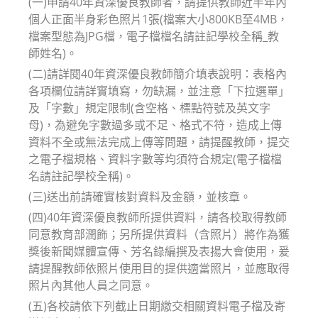
(一)申請40年資深優良教師者，請提供教師近半年內
個人正面半身彩色照片1張(檔案大小800KB至4MB，
檔案型態為JPG檔，電子檔檔名請註記學校全稱_教
師姓名)。
(二)請詳閱40年資深優良教師簡介填表說明：表格內
各項欄位請詳實填寫，勿缺漏，並注意「下拉選單」
及「字數」規定限制(含空格、標點符號及英文字
母)，為避免字數過多或不足、格式不符，造成上傳
資料不全或無法完成上傳等問題，請提醒教師，提交
之電子檔規格、資料字數等均須符合規定(電子檔檔
名請註記學校全稱)。
(三)送出前請確實核對資料及金額，並核章。
(四)40年資深優良教師所提供資料，請各校取得教師
同意教育部潤飾；另所提供資料（含照片）將作為獲
獎後新聞媒體宣傳、芳名錄編撰及表揚大會使用，爰
請提醒教師依照片使用目的提供適當照片，並應取得
照片內其他人員之同意。
(五)各校請依下列截止日期繳交相關資料電子檔及寄