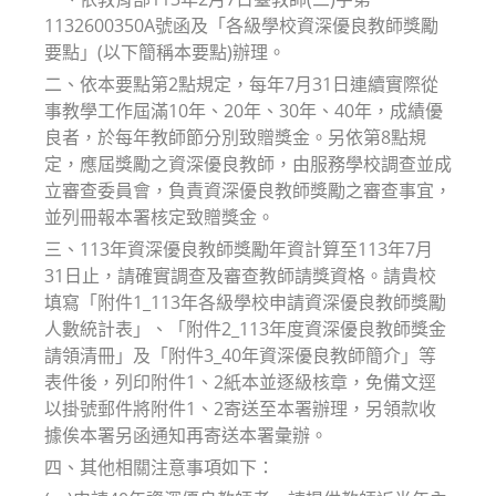
1132600350A號函及「各級學校資深優良教師獎勵
要點」(以下簡稱本要點)辦理。
二、依本要點第2點規定，每年7月31日連續實際從
事教學工作屆滿10年、20年、30年、40年，成績優
良者，於每年教師節分別致贈獎金。另依第8點規
定，應屆獎勵之資深優良教師，由服務學校調查並成
立審查委員會，負責資深優良教師獎勵之審查事宜，
並列冊報本署核定致贈獎金。
三、113年資深優良教師獎勵年資計算至113年7月
31日止，請確實調查及審查教師請獎資格。請貴校
填寫「附件1_113年各級學校申請資深優良教師獎勵
人數統計表」、「附件2_113年度資深優良教師獎金
請領清冊」及「附件3_40年資深優良教師簡介」等
表件後，列印附件1、2紙本並逐級核章，免備文逕
以掛號郵件將附件1、2寄送至本署辦理，另領款收
據俟本署另函通知再寄送本署彙辦。
四、其他相關注意事項如下：