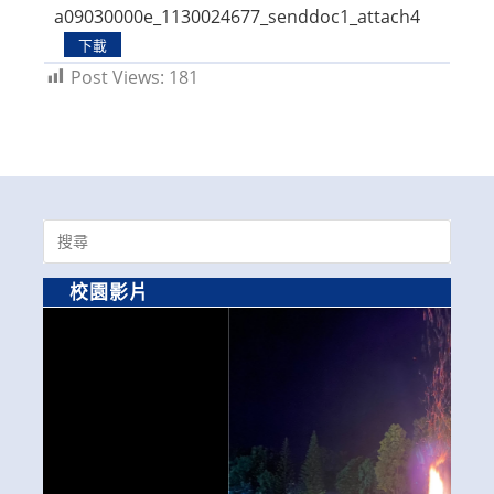
a09030000e_1130024677_senddoc1_attach4
下載
Post Views:
181
Search
for:
校園影片