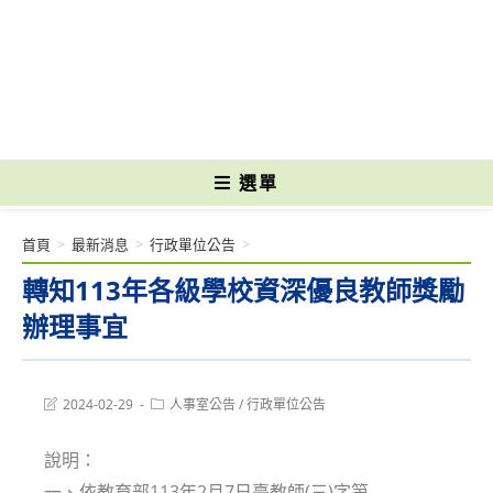
跳
轉
國立光復高級商工職業學校 National Kuangfu Commercial and Industrial
至
Vocational High School
主
要
內
容
選單
首頁
>
最新消息
>
行政單位公告
>
轉知113年各級學校資深優良教師獎勵
辦理事宜
Post
Post
2024-02-29
人事室公告
/
行政單位公告
last
category:
modified:
說明：
一、依教育部113年2月7日臺教師(三)字第