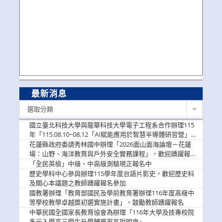
最新消息
最
選取分類
新
消
國立臺北科技大學與龍華科技大學電子工程系合作辦理115
息
年「115.08.10~08.12「AI賦能應用於智慧半導體研習營」，
歡迎學生踴躍報名參加
花蓮縣政府委請秀林國中辦理「2026面山面海論壇－花蓮
場：山野、海洋教育與戶外安全實務課程」，歡迎踴躍報名
參加
「全民英檢」中級、中高級測驗現正報名中
歷史學科中心參與辦理115學年度台語片影史，歡迎歷史科
及關心本議題之教師踴躍報名參加
國教署辦理「教育部國民及學前教育署辦理116年度高級中
等學校教學卓越獎初選實施計畫」，鼓勵教師踴躍報名
中華民國全國家長教育協會為辦理「116年大學及技專校院
多元入學高三學生升學輔導家長說明會」