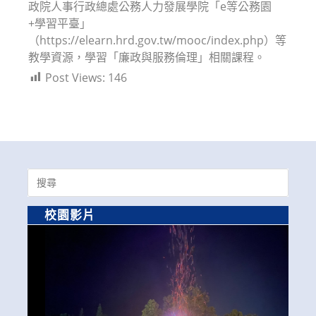
政院人事行政總處公務人力發展學院「e等公務園
+學習平臺」
（https://elearn.hrd.gov.tw/mooc/index.php）等
教學資源，學習「廉政與服務倫理」相關課程。
Post Views:
146
Search
for:
校園影片