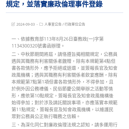
規定，並落實廉政倫理事件登錄
Post
Post
2024-09-03
人事室公告
/
行政單位公告
last
category:
modified:
一、依據教育部113年8月26日臺教政(一)字第
1134300320號書函辦理。
二、中秋節期間將屆，請恪遵旨揭相關規定，公務員
遇與其職務有利害關係者餽贈，除有本規範第4點但
書各款情形外，應予拒絕或退還，並簽報長官及知會
政風機構；遇與其職務有利害關係者飲宴應酬，除有
本規範第7點第1項但書各款情形外，不得參加，且
於例外因公務禮儀、民俗節慶公開舉辦之活動等情
形，應依第10點規定，簽報長官及知會政風機構後
始得參加；對於涉及請託關說事項，亦應落實本規範
第11點規定，簽報長官及知會政風機構，以維護民
眾對公務員公正執行職務之信賴。
三、為深化同仁對廉政倫理法規之認知，請多運用行