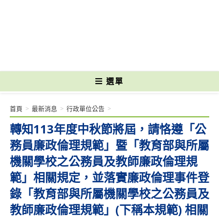
跳
轉
國立光復高級商工職業學校 National Kuangfu Commercial and Industrial
至
Vocational High School
主
要
內
容
選單
首頁
>
最新消息
>
行政單位公告
>
轉知113年度中秋節將屆，請恪遵「公
務員廉政倫理規範」暨「教育部與所屬
機關學校之公務員及教師廉政倫理規
範」相關規定，並落實廉政倫理事件登
錄「教育部與所屬機關學校之公務員及
教師廉政倫理規範」(下稱本規範) 相關