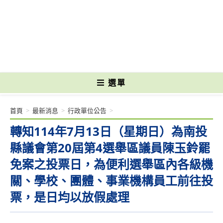
跳
轉
國立光復高級商工職業學校 National Kuangfu Commercial and Industrial
至
Vocational High School
主
要
內
容
選單
首頁
>
最新消息
>
行政單位公告
>
轉知114年7月13日（星期日）為南投
縣議會第20屆第4選舉區議員陳玉鈴罷
免案之投票日，為便利選舉區內各級機
關、學校、團體、事業機構員工前往投
票，是日均以放假處理