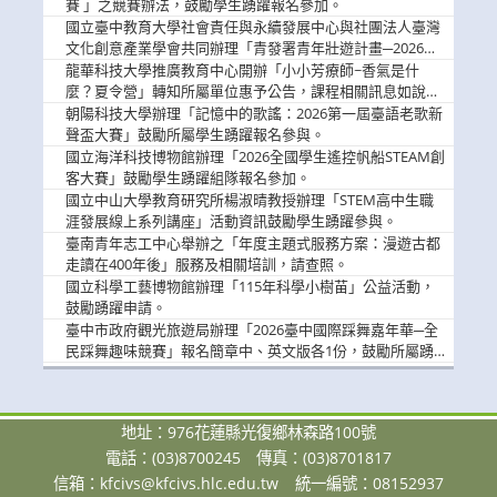
賽 」之競賽辦法，鼓勵學生踴躍報名參加。
國立臺中教育大學社會責任與永續發展中心與社團法人臺灣
文化創意產業學會共同辦理「青發署青年壯遊計畫─2026臺
中舊城都市建築文化體驗」活動，敬邀學生踴躍報名參加，
龍華科技大學推廣教育中心開辦「小小芳療師~香氣是什
公告周知。
麼？夏令營」轉知所屬單位惠予公告，課程相關訊息如說
明。
朝陽科技大學辦理「記憶中的歌謠：2026第一屆臺語老歌新
聲盃大賽」鼓勵所屬學生踴躍報名參與。
國立海洋科技博物館辦理「2026全國學生遙控帆船STEAM創
客大賽」鼓勵學生踴躍組隊報名參加。
國立中山大學教育研究所楊淑晴教授辦理「STEM高中生職
涯發展線上系列講座」活動資訊鼓勵學生踴躍參與。
臺南青年志工中心舉辦之「年度主題式服務方案：漫遊古都
走讀在400年後」服務及相關培訓，請查照。
國立科學工藝博物館辦理「115年科學小樹苗」公益活動，
鼓勵踴躍申請。
臺中市政府觀光旅遊局辦理「2026臺中國際踩舞嘉年華─全
民踩舞趣味競賽」報名簡章中、英文版各1份，鼓勵所屬踴
躍報名參加。
地址：976花蓮縣光復鄉林森路100號
電話：(03)8700245
傳真：(03)8701817
信箱：
kfcivs@kfcivs.hlc.edu.tw
統一編號：08152937