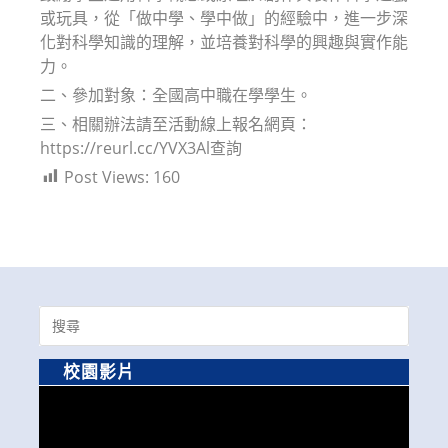
或玩具，從「做中學、學中做」的經驗中，進一步深
化對科學知識的理解，並培養對科學的興趣與實作能
力。
二、參加對象：全國高中職在學學生。
三、相關辦法請至活動線上報名網頁：
https://reurl.cc/YVX3Al查詢
Post Views:
160
Search
for:
校園影片