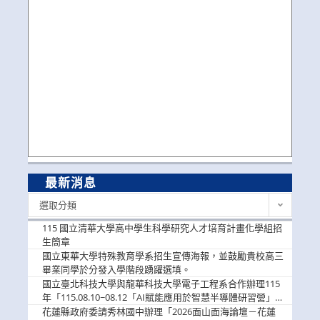
最新消息
最
選取分類
新
消
115 國立清華大學高中學生科學研究人才培育計畫化學組招
息
生簡章
國立東華大學特殊教育學系招生宣傳海報，並鼓勵貴校高三
畢業同學於分發入學階段踴躍選填。
國立臺北科技大學與龍華科技大學電子工程系合作辦理115
年「115.08.10~08.12「AI賦能應用於智慧半導體研習營」，
歡迎學生踴躍報名參加
花蓮縣政府委請秀林國中辦理「2026面山面海論壇－花蓮