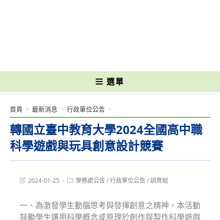
跳
轉
國立光復高級商工職業學校 National Kuangfu Commercial and Industrial
至
Vocational High School
主
要
內
容
選單
首頁
>
最新消息
>
行政單位公告
>
轉國立臺中教育大學2024全國高中職
科學遊戲與玩具創意設計競賽
Post
Post
2024-01-25
學務處公告
/
行政單位公告
/
訓育組
last
category:
modified:
一、為激發學生動腦思考與發揮創意之精神，本活動
鼓勵學生運用科學概念或原理於創作與製作科學遊戲