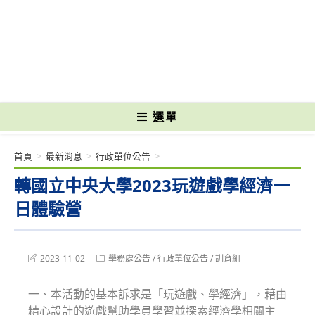
跳
轉
國立光復高級商工職業學校 National Kuangfu Commercial and Industrial
至
Vocational High School
主
要
內
容
選單
首頁
>
最新消息
>
行政單位公告
>
轉國立中央大學2023玩遊戲學經濟一
日體驗營
Post
Post
2023-11-02
學務處公告
/
行政單位公告
/
訓育組
last
category:
modified:
一、本活動的基本訴求是「玩遊戲、學經濟」，藉由
精心設計的遊戲幫助學員學習並探索經濟學相關主