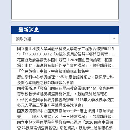
最新消息
最
選取分類
新
消
國立臺北科技大學與龍華科技大學電子工程系合作辦理115
息
年「115.08.10~08.12「AI賦能應用於智慧半導體研習營」，
歡迎學生踴躍報名參加
花蓮縣政府委請秀林國中辦理「2026面山面海論壇－花蓮
場：山野、海洋教育與戶外安全實務課程」，歡迎踴躍報名
參加
「全民英檢」中級、中高級測驗現正報名中
歷史學科中心參與辦理115學年度台語片影史，歡迎歷史科
及關心本議題之教師踴躍報名參加
國教署辦理「教育部國民及學前教育署辦理116年度高級中
等學校教學卓越獎初選實施計畫」，鼓勵教師踴躍報名
中華民國全國家長教育協會為辦理「116年大學及技專校院
多元入學高三學生升學輔導家長說明會」
國家表演藝術中心國家兩廳院115學年度上學期「廳院學計
畫」—「職人大講堂」及「一日體驗課程」，鼓勵踴躍報名
參與。
國立中興大學理學院科學教育中心辦理「2026 國高中暑期
營-科技鑑識偵查實戰營」活動資訊，鼓勵學生踴躍報名參