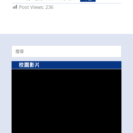
Post Views:
236
Search
for:
校園影片