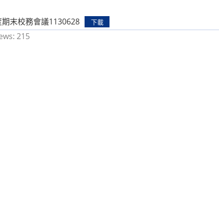
度期末校務會議1130628
下載
ews:
215