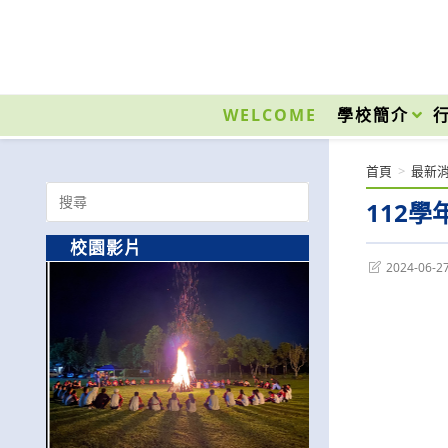
跳
轉
至
國立光復高級商工職業學校 National Kuangfu Commercial and Industrial Vocati
主
要
WELCOME
學校簡介
內
容
首頁
>
最新
Search
112
for:
校園影片
Post
2024-06-2
last
modified: