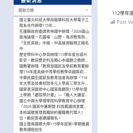
最新消息
最
選取分類
112學年
新
消
國立臺北科技大學與龍華科技大學電子工
Post Vi
息
程系合作辦理115年
「115.08.10~08.12「AI賦能應用於智慧半
花蓮縣政府委請秀林國中辦理「2026面山
導體研習營」，歡迎學生踴躍報名參加
面海論壇－花蓮場：山野、海洋教育與戶
外安全實務課程」，歡迎踴躍報名參加
「全民英檢」中級、中高級測驗現正報名
中
歷史學科中心參與辦理115學年度台語片
影史，歡迎歷史科及關心本議題之教師踴
躍報名參加
國教署辦理「教育部國民及學前教育署辦
理116年度高級中等學校教學卓越獎初選
實施計畫」，鼓勵教師踴躍報名
中華民國全國家長教育協會為辦理「116
年大學及技專校院多元入學高三學生升學
輔導家長說明會」
國家表演藝術中心國家兩廳院115學年度
上學期「廳院學計畫」—「職人大講堂」
及「一日體驗課程」，鼓勵踴躍報名參
國立中興大學理學院科學教育中心辦理
與。
「2026 國高中暑期營-科技鑑識偵查實戰
營」活動資訊，鼓勵學生踴躍報名參加。
本校誠徵管理員職缺約僱職務代理人1
位，歡迎意者踴躍報名。
國立暨南國際大學115學年度第1學期推廣
教育課程招生