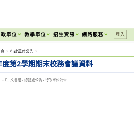
onal High School
行政單位
教學單位
招生資訊
網路服務
登入
消息
>
行政單位公告
>
學年度第2學期期末校務會議資料
Post
7
文書組
/
總務處公告
/
行政單位公告
category: