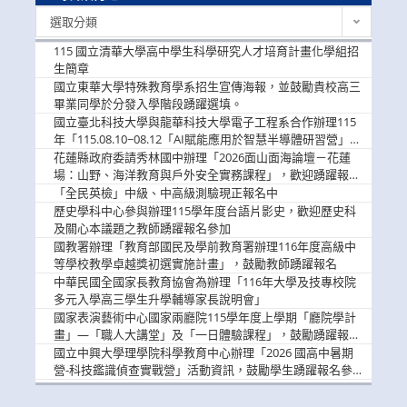
最
選取分類
新
消
115 國立清華大學高中學生科學研究人才培育計畫化學組招
息
生簡章
國立東華大學特殊教育學系招生宣傳海報，並鼓勵貴校高三
畢業同學於分發入學階段踴躍選填。
國立臺北科技大學與龍華科技大學電子工程系合作辦理115
年「115.08.10~08.12「AI賦能應用於智慧半導體研習營」，
歡迎學生踴躍報名參加
花蓮縣政府委請秀林國中辦理「2026面山面海論壇－花蓮
場：山野、海洋教育與戶外安全實務課程」，歡迎踴躍報名
參加
「全民英檢」中級、中高級測驗現正報名中
歷史學科中心參與辦理115學年度台語片影史，歡迎歷史科
及關心本議題之教師踴躍報名參加
國教署辦理「教育部國民及學前教育署辦理116年度高級中
等學校教學卓越獎初選實施計畫」，鼓勵教師踴躍報名
中華民國全國家長教育協會為辦理「116年大學及技專校院
多元入學高三學生升學輔導家長說明會」
國家表演藝術中心國家兩廳院115學年度上學期「廳院學計
畫」—「職人大講堂」及「一日體驗課程」，鼓勵踴躍報名
參與。
國立中興大學理學院科學教育中心辦理「2026 國高中暑期
營-科技鑑識偵查實戰營」活動資訊，鼓勵學生踴躍報名參
加。