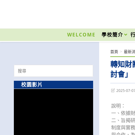
跳
轉
至
國立光復高級商工職業學校 National Kuangfu Commercial and Industrial Vocati
主
要
WELCOME
學校簡介
內
容
首頁
>
最新
轉知財
Search
討會」
for:
校園影片
Post
2025-07-0
last
modified:
說明：
一、依據財
二、旨揭
制度與實
與合作，