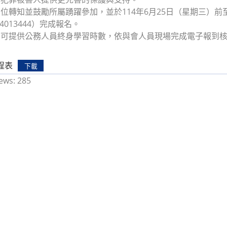
轉知並鼓勵所屬踴躍參加，並於114年6月25日（星期三）前至大會網站（h
144013444）完成報名。
動可提供公務人員終身學習時數，依與會人員現場完成電子報到
程表
下載
ews:
285