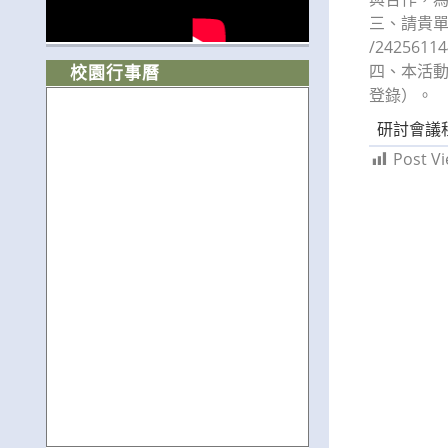
三、請貴單位
/242561
四、本活
校園行事曆
登錄）。
研討會議
Post Vi