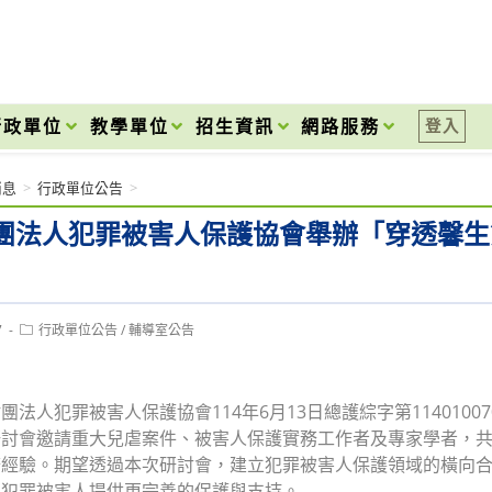
onal High School
行政單位
教學單位
招生資訊
網路服務
登入
消息
>
行政單位公告
>
團法人犯罪被害人保護協會舉辦「穿透馨生
Post
7
行政單位公告
/
輔導室公告
category:
團法人犯罪被害人保護協會114年6月13日總護綜字第11401007
研討會邀請重大兒虐案件、被害人保護實務工作者及專家學者，
務經驗。期望透過本次研討會，建立犯罪被害人保護領域的橫向
為犯罪被害人提供更完善的保護與支持。