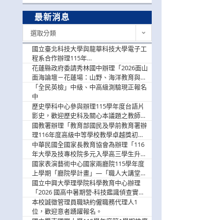
最新消息
最
選取分類
新
消
國立臺北科技大學與龍華科技大學電子工
息
程系合作辦理115年
「115.08.10~08.12「AI賦能應用於智慧半
花蓮縣政府委請秀林國中辦理「2026面山
導體研習營」，歡迎學生踴躍報名參加
面海論壇－花蓮場：山野、海洋教育與戶
外安全實務課程」，歡迎踴躍報名參加
「全民英檢」中級、中高級測驗現正報名
中
歷史學科中心參與辦理115學年度台語片
影史，歡迎歷史科及關心本議題之教師踴
躍報名參加
國教署辦理「教育部國民及學前教育署辦
理116年度高級中等學校教學卓越獎初選
實施計畫」，鼓勵教師踴躍報名
中華民國全國家長教育協會為辦理「116
年大學及技專校院多元入學高三學生升學
輔導家長說明會」
國家表演藝術中心國家兩廳院115學年度
上學期「廳院學計畫」—「職人大講堂」
及「一日體驗課程」，鼓勵踴躍報名參
國立中興大學理學院科學教育中心辦理
與。
「2026 國高中暑期營-科技鑑識偵查實戰
營」活動資訊，鼓勵學生踴躍報名參加。
本校誠徵管理員職缺約僱職務代理人1
位，歡迎意者踴躍報名。