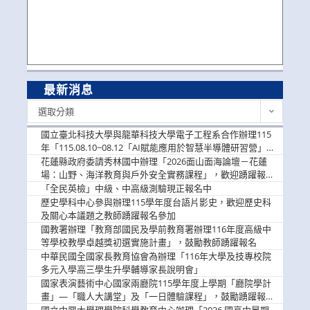
最新消息
最
選取分類
新
消
國立臺北科技大學與龍華科技大學電子工程系合作辦理115
息
年「115.08.10~08.12「AI賦能應用於智慧半導體研習營」，
歡迎學生踴躍報名參加
花蓮縣政府委請秀林國中辦理「2026面山面海論壇－花蓮
場：山野、海洋教育與戶外安全實務課程」，歡迎踴躍報名
參加
「全民英檢」中級、中高級測驗現正報名中
歷史學科中心參與辦理115學年度台語片影史，歡迎歷史科
及關心本議題之教師踴躍報名參加
國教署辦理「教育部國民及學前教育署辦理116年度高級中
等學校教學卓越獎初選實施計畫」，鼓勵教師踴躍報名
中華民國全國家長教育協會為辦理「116年大學及技專校院
多元入學高三學生升學輔導家長說明會」
國家表演藝術中心國家兩廳院115學年度上學期「廳院學計
畫」—「職人大講堂」及「一日體驗課程」，鼓勵踴躍報名
參與。
國立中興大學理學院科學教育中心辦理「2026 國高中暑期