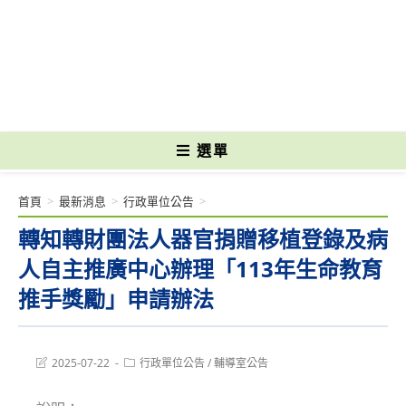
跳
轉
國立光復高級商工職業學校 National Kuangfu Commercial and Industrial
至
Vocational High School
主
要
內
容
選單
首頁
>
最新消息
>
行政單位公告
>
轉知轉財團法人器官捐贈移植登錄及病
人自主推廣中心辦理「113年生命教育
推手獎勵」申請辦法
Post
Post
2025-07-22
行政單位公告
/
輔導室公告
last
category:
modified: