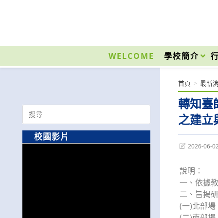
跳
轉
至
國立光復高級商工職業學校 National Kuangfu Commercial and Industrial Vocati
主
要
WELCOME
學校簡介
內
容
首頁
>
最新
轉知臺
Search
之建立
for:
校園影片
Post
2026-06-0
last
modified:
說明：
一、依據教
二、旨揭
(一)北部
(二)南部場