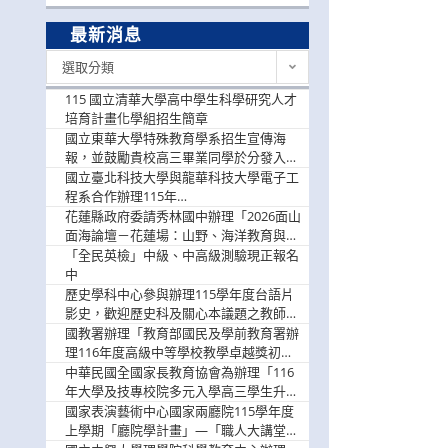
最新消息
最
選取分類
新
消
115 國立清華大學高中學生科學研究人才
息
培育計畫化學組招生簡章
國立東華大學特殊教育學系招生宣傳海
報，並鼓勵貴校高三畢業同學於分發入學
階段踴躍選填。
國立臺北科技大學與龍華科技大學電子工
程系合作辦理115年
「115.08.10~08.12「AI賦能應用於智慧半
花蓮縣政府委請秀林國中辦理「2026面山
導體研習營」，歡迎學生踴躍報名參加
面海論壇－花蓮場：山野、海洋教育與戶
外安全實務課程」，歡迎踴躍報名參加
「全民英檢」中級、中高級測驗現正報名
中
歷史學科中心參與辦理115學年度台語片
影史，歡迎歷史科及關心本議題之教師踴
躍報名參加
國教署辦理「教育部國民及學前教育署辦
理116年度高級中等學校教學卓越獎初選
實施計畫」，鼓勵教師踴躍報名
中華民國全國家長教育協會為辦理「116
年大學及技專校院多元入學高三學生升學
輔導家長說明會」
國家表演藝術中心國家兩廳院115學年度
上學期「廳院學計畫」—「職人大講堂」