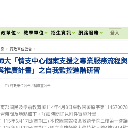
onal High School
行政單位
教學單位
招生資訊
網路服務
登入
消息
>
行政單位公告
>
師大「情支中心個案支援之專業服務流程與
與推廣計畫」之自我監控進階研習
Post
2
行政單位公告
/
輔導室公告
category:
育部國民及學前教育署114年4月8日臺教國署原字第1145700
研習時間及地點如下，詳細時間詳見附件實施計畫
場：115年6月17日(星期三) 本校圖書館校區教育學院三樓第一會
：115年6月27日(星期六) 國立高雄師範大學特教大樓4樓7414