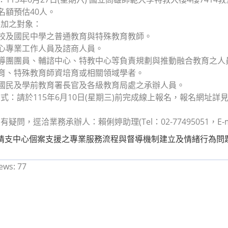
次名額預估40人。
參加之對象：
學校及國民中學之普通教育與特殊教育教師。
中心專業工作人員及諮商人員。
輔導團團員、輔諮中心、特教中心等負責規劃與推動融合教育之人
教育、特殊教育師資培育或相關領域學者。
部國民及學前教育署長官及各級教育局處之承辦人員。
式：請於115年6月10日(星期三)前完成線上報名，報名網址
疑問，逕洽業務承辦人：賴俐婷助理(Tel：02-77495051，E-mail：
情支中心個案支援之專業服務流程與督導機制建立及情緒行為問
ews:
77