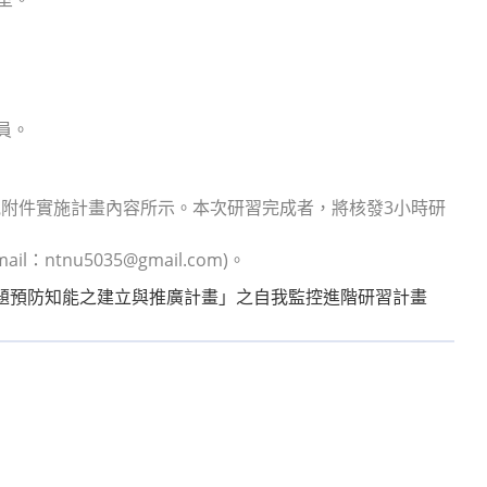
員。
詳見附件實施計畫內容所示。本次研習完成者，將核發3小時研
ntnu5035@gmail.com)。
題預防知能之建立與推廣計畫」之自我監控進階研習計畫