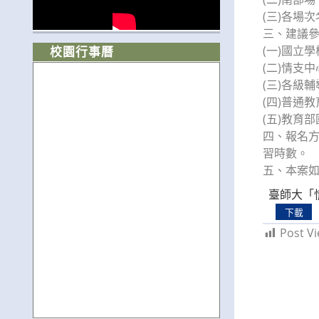
(三)各場
三、建議
(一)國立
校園行事曆
(二)情支
(三)各級
(四)普通
(五)教育
四、報名方
習時數。
五、本案如有
臺師大「
下載
Post Vi