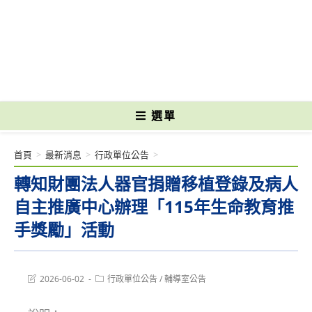
跳
轉
國立光復高級商工職業學校 National Kuangfu Commercial and Industrial
至
Vocational High School
主
要
內
容
選單
首頁
>
最新消息
>
行政單位公告
>
轉知財團法人器官捐贈移植登錄及病人
自主推廣中心辦理「115年生命教育推
手獎勵」活動
Post
Post
2026-06-02
行政單位公告
/
輔導室公告
last
category:
modified: