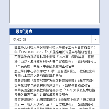
最新消息
最
選取分類
新
消
國立臺北科技大學與龍華科技大學電子工程系合作辦理115
息
年「115.08.10~08.12「AI賦能應用於智慧半導體研習營」，
歡迎學生踴躍報名參加
花蓮縣政府委請秀林國中辦理「2026面山面海論壇－花蓮
場：山野、海洋教育與戶外安全實務課程」，歡迎踴躍報名
參加
「全民英檢」中級、中高級測驗現正報名中
歷史學科中心參與辦理115學年度台語片影史，歡迎歷史科
及關心本議題之教師踴躍報名參加
國教署辦理「教育部國民及學前教育署辦理116年度高級中
等學校教學卓越獎初選實施計畫」，鼓勵教師踴躍報名
中華民國全國家長教育協會為辦理「116年大學及技專校院
多元入學高三學生升學輔導家長說明會」
國家表演藝術中心國家兩廳院115學年度上學期「廳院學計
畫」—「職人大講堂」及「一日體驗課程」，鼓勵踴躍報名
參與。
國立中興大學理學院科學教育中心辦理「2026 國高中暑期