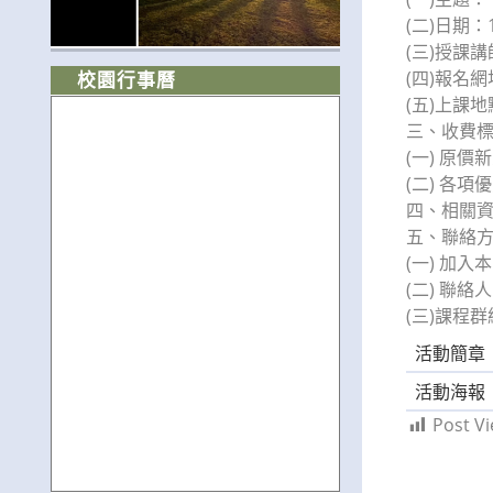
(二)日期
(三)授課
(四)報名網址：
校園行事曆
(五)上課
三、收費
(一) 原價
(二) 各
四、相關資訊請參
五、聯絡
(一) 加入本
(二) 聯絡
(三)課程群組連
活動簡章
活動海報
Post Vi