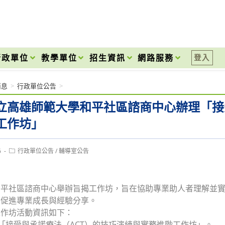
onal High School
行政單位
教學單位
招生資訊
網路服務
登入
消息
>
行政單位公告
>
立高雄師範大學和平社區諮商中心辦理「接
工作坊」
Post
6
行政單位公告
/
輔導室公告
category:
和平社區諮商中心舉辦旨揭工作坊，旨在協助專業助人者理解並
，促進專業成長與經驗分享。
工作坊活動資訊如下：
：「接受與承諾療法（ACT）的技巧演練與實務進階工作坊」