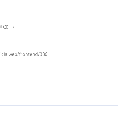
通知）。
alweb/frontend/386