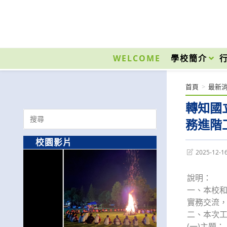
跳
轉
至
國立光復高級商工職業學校 National Kuangfu Commercial and Industrial Vocati
主
要
WELCOME
學校簡介
內
容
首頁
>
最新
轉知國
Search
務進階
for:
校園影片
Post
2025-12-1
last
modified:
說明：
一、本校
實務交流
二、本次
(一)主題