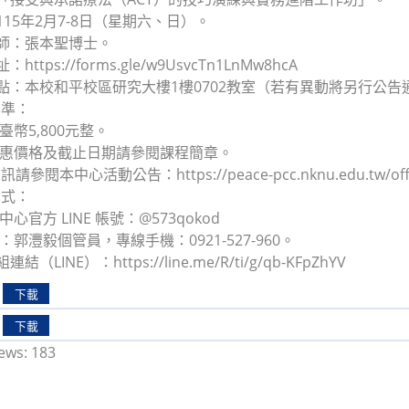
：115年2月7-8日（星期六、日）。
講師：張本聖博士。
https://forms.gle/w9UsvcTn1LnMw8hcA
地點：本校和平校區研究大樓1樓0702教室（若有異動將另行公告
標準：
新臺幣5,800元整。
項優惠價格及截止日期請參閱課程簡章。
閱本中心活動公告：https://peace-pcc.nknu.edu.tw/offici
方式：
中心官方 LINE 帳號：@573qokod
人：郭灃毅個管員，專線手機：0921-527-960。
結（LINE）：https://line.me/R/ti/g/qb-KFpZhYV
下載
下載
ews:
183