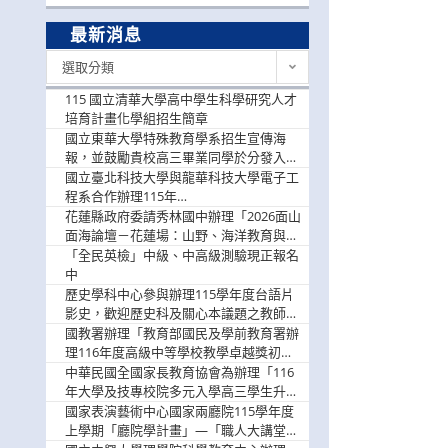
最新消息
最
選取分類
新
消
115 國立清華大學高中學生科學研究人才
息
培育計畫化學組招生簡章
國立東華大學特殊教育學系招生宣傳海
報，並鼓勵貴校高三畢業同學於分發入學
階段踴躍選填。
國立臺北科技大學與龍華科技大學電子工
程系合作辦理115年
「115.08.10~08.12「AI賦能應用於智慧半
花蓮縣政府委請秀林國中辦理「2026面山
導體研習營」，歡迎學生踴躍報名參加
面海論壇－花蓮場：山野、海洋教育與戶
外安全實務課程」，歡迎踴躍報名參加
「全民英檢」中級、中高級測驗現正報名
中
歷史學科中心參與辦理115學年度台語片
影史，歡迎歷史科及關心本議題之教師踴
躍報名參加
國教署辦理「教育部國民及學前教育署辦
理116年度高級中等學校教學卓越獎初選
實施計畫」，鼓勵教師踴躍報名
中華民國全國家長教育協會為辦理「116
年大學及技專校院多元入學高三學生升學
輔導家長說明會」
國家表演藝術中心國家兩廳院115學年度
上學期「廳院學計畫」—「職人大講堂」