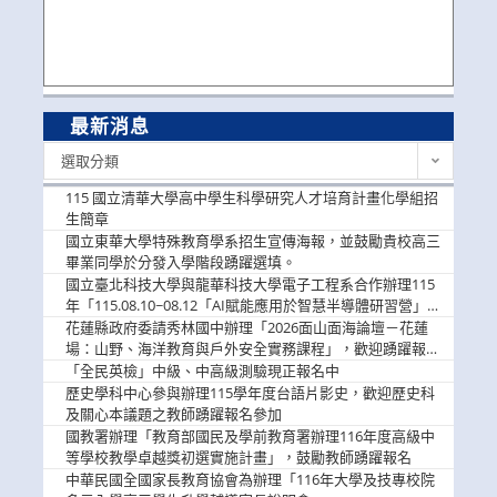
最新消息
最
選取分類
新
消
115 國立清華大學高中學生科學研究人才培育計畫化學組招
息
生簡章
國立東華大學特殊教育學系招生宣傳海報，並鼓勵貴校高三
畢業同學於分發入學階段踴躍選填。
國立臺北科技大學與龍華科技大學電子工程系合作辦理115
年「115.08.10~08.12「AI賦能應用於智慧半導體研習營」，
歡迎學生踴躍報名參加
花蓮縣政府委請秀林國中辦理「2026面山面海論壇－花蓮
場：山野、海洋教育與戶外安全實務課程」，歡迎踴躍報名
參加
「全民英檢」中級、中高級測驗現正報名中
歷史學科中心參與辦理115學年度台語片影史，歡迎歷史科
及關心本議題之教師踴躍報名參加
國教署辦理「教育部國民及學前教育署辦理116年度高級中
等學校教學卓越獎初選實施計畫」，鼓勵教師踴躍報名
中華民國全國家長教育協會為辦理「116年大學及技專校院