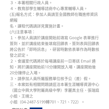
３、本署相關行政人員。
４、教育部學生輔導諮商中心專業輔導人員。
(五)報名方式：參加人員請至全國教師在職進修資訊
網報
名，課程代碼請詳見實施計畫。
(六)注意事項：
１、參加人員請於講座開始前填寫 Google 表單進行
簽到，並於講座結束後填寫回饋表，簽到表與回饋表
將公告於「即時訊息」，研習時數依表單作為時數核
發之認定。
２、會議室代碼將於每場講座前一日寄送 Email 通
知，將於講座開始前10分鐘開放入場，講座開始後
20分鐘停止入場。
３、請參加人員所屬服務單位核予公（差）假。
三、本案如有相關問題請逕洽本署生涯輔導資源中心
（國立中興大學附屬高級中學）李麗真主任、張瑞庭
小姐、王晴之
小姐（04-2487-5199轉701、721、722）。