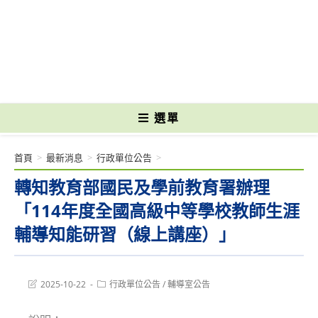
跳
轉
國立光復高級商工職業學校 National Kuangfu Commercial and Industrial
至
Vocational High School
主
要
內
容
選單
首頁
>
最新消息
>
行政單位公告
>
轉知教育部國民及學前教育署辦理
「114年度全國高級中等學校教師生涯
輔導知能研習（線上講座）」
Post
Post
2025-10-22
行政單位公告
/
輔導室公告
last
category:
modified: