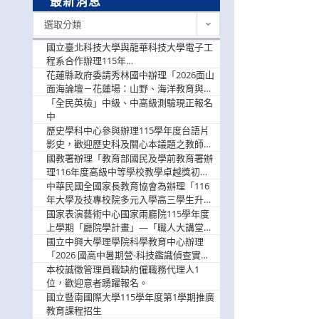
最新消息
最
選取分類
新
消
國立臺北科技大學與龍華科技大學電子工
息
程系合作辦理115年
「115.08.10~08.12「AI賦能應用於智慧半
花蓮縣政府委請秀林國中辦理「2026面山
導體研習營」，歡迎學生踴躍報名參加
面海論壇－花蓮場：山野、海洋教育與戶
外安全實務課程」，歡迎踴躍報名參加
「全民英檢」中級、中高級測驗現正報名
中
歷史學科中心參與辦理115學年度台語片
影史，歡迎歷史科及關心本議題之教師踴
躍報名參加
國教署辦理「教育部國民及學前教育署辦
理116年度高級中等學校教學卓越獎初選
實施計畫」，鼓勵教師踴躍報名
中華民國全國家長教育協會為辦理「116
年大學及技專校院多元入學高三學生升學
輔導家長說明會」
國家表演藝術中心國家兩廳院115學年度
上學期「廳院學計畫」—「職人大講堂」
及「一日體驗課程」，鼓勵踴躍報名參
國立中興大學理學院科學教育中心辦理
與。
「2026 國高中暑期營-科技鑑識偵查實戰
營」活動資訊，鼓勵學生踴躍報名參加。
本校誠徵管理員職缺約僱職務代理人1
位，歡迎意者踴躍報名。
國立暨南國際大學115學年度第1學期推廣
教育課程招生