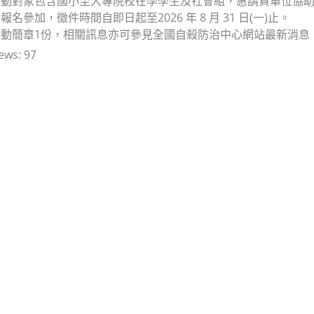
活動對象包含國小至大專院校在學學生及社會組，惠請貴單位協
名參加，徵件時間自即日起至2026 年 8 月 31 日(一)止。
簡章1份，相關訊息亦可參見全國自殺防治中心網站最新消息：https://www
ews:
97