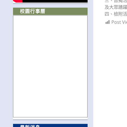
三、旨揭
及大眾踴躍報
校園行事曆
四、檢附活動
Post Vi