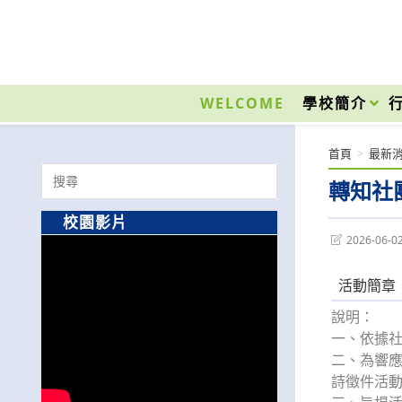
跳
轉
至
國立光復高級商工職業學校 National Kuangfu Commercial and Industrial Vocati
主
要
WELCOME
學校簡介
內
容
首頁
>
最新
Search
轉知社
for:
校園影片
Post
2026-06-0
last
modified:
活動簡章
說明：
一、依據社
二、為響應
詩徵件活