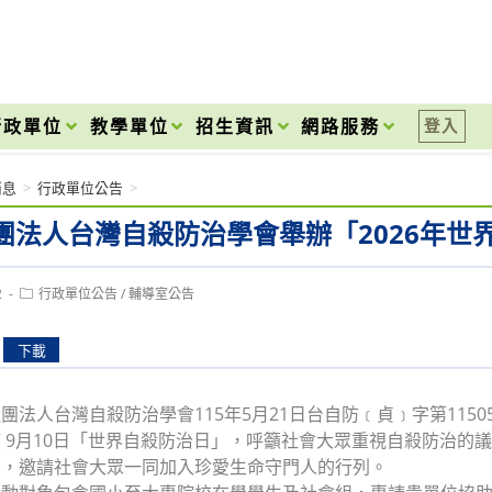
onal High School
行政單位
教學單位
招生資訊
網路服務
登入
消息
>
行政單位公告
>
團法人台灣自殺防治學會舉辦「2026年世
Post
2
行政單位公告
/
輔導室公告
category:
下載
團法人台灣自殺防治學會115年5月21日台自防﹝貞﹞字第11505
 9月10日「世界自殺防治日」，呼籲社會大眾重視自殺防治的議
動，邀請社會大眾一同加入珍愛生命守門人的行列。